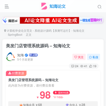
计算机毕业论文范文 - 系统设计源码【亲测可运行】- 知海论文
SpringBoot
正文
美发门店管理系统源码 – 知海论文
知海
关注
私信
5个月前更新
24
41
19
付费资源
美发门店管理系统源码 – 知海论文
此内容为付费资源，请付费后查看
98
限时特惠
188
￥
￥
68
28
知海会员
￥
合伙人
￥