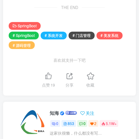
THE END
SpringBoot
# SpringBoot
# 系统开发
# 门店管理
# 美发系统
# 源码管理
喜欢就支持一下吧
点赞
19
分享
收藏
知海
关注
0
853
0
2
5.1W+
这家伙很懒，什么都没有写...