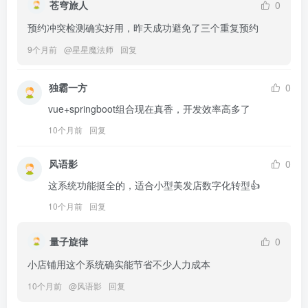
苍穹旅人
0
预约冲突检测确实好用，昨天成功避免了三个重复预约
9个月前
@
星星魔法师
回复
独霸一方
0
vue+springboot组合现在真香，开发效率高多了
10个月前
回复
风语影
0
这系统功能挺全的，适合小型美发店数字化转型👍
10个月前
回复
量子旋律
0
小店铺用这个系统确实能节省不少人力成本
10个月前
@
风语影
回复