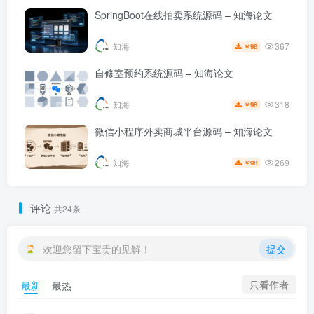
SpringBoot在线拍卖系统源码 – 知海论文
367
知海
98
￥
自修室预约系统源码 – 知海论文
318
知海
98
￥
微信小程序外卖商城平台源码 – 知海论文
269
知海
98
￥
评论
共24条
欢迎您留下宝贵的见解！
提交
只看作者
最新
最热