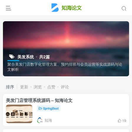
美发系统
共2篇
聚合美发门店数字化管理方案、预约排班与会员运营等实战源码与论
文解析
排序
更新
浏览
点赞
评论
美发门店管理系统源码 – 知海论文
SpringBoot
知海
19