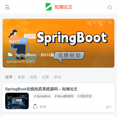
SpringBoot
共312篇
springboot毕业设计
排序
更新
浏览
点赞
评论
SpringBoot在线拍卖系统源码 – 知海论文
# SpringBoot
# Mysql数据库
# 系统开发
知海
1