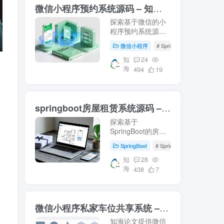
微信小程序预约系统源码 – 知海论文
探索基于微信的小
程序预约系统源
码，涵盖前端Vue
微信小程序
# SpringBoot
# Mysql
与后端SpringBoot
技术栈。适用于音
知
24
海
乐教室管理及高校
494
19
教学资源智慧化管
理的研究案例。下
载即用，轻松部署
springboot房屋租赁系统源码 – 知海论文
你的毕业设计项
目！- 知海论文
探索基于
SpringBoot的房屋
租赁系统源码，结
SpringBoot
# SpringBoot
# 数据库
合Vue前端技术，
提供从数据库配置
知
28
海
到系统运行的完整
438
7
指南。适合学习参
考，适用于项目开
发及论文撰写。
微信小程序私家车位共享系统 – 知海论文
【知海论文】
知海论文提供微信