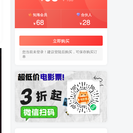
知海会员
合伙人
68
28
￥
￥
立即购买
您当前未登录！建议登陆后购买，可保存购买订
单