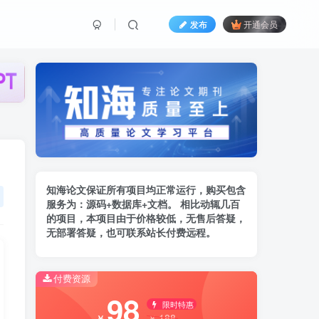
发布
开通会员
知海论文保证所有项目均正常运行，购买包含
服务为：
源码+数据库+文档。 相比动辄几百
的项
目，本项目由于价格较低，无售后答疑，
无部署答疑，也可联系站长付费远程。
付费资源
98
限时特惠
188
￥
￥