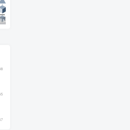
微信小程序私家车位共享系统 – 知海论文
SpringBoot在线拍卖系统源码 – 知海论文
自修室预约系统源码 – 知海论文
38
65
67