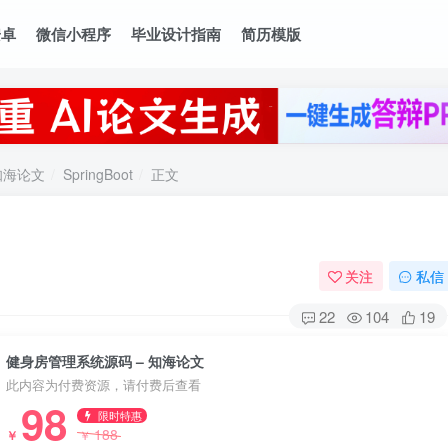
安卓
微信小程序
毕业设计指南
简历模版
知海论文
SpringBoot
正文
关注
私信
22
104
19
健身房管理系统源码 – 知海论文
此内容为付费资源，请付费后查看
98
限时特惠
188
￥
￥