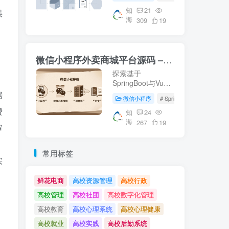
等核心技术。适合
校园资源管理及毕
知
21
误
海
业设计参考。【知
309
19
。
海论文】提供详尽
的微信端与服务器
端实现方案。
微信小程序外卖商城平台源码 – 知海论文
探索基于
SpringBoot与Vue
的微信小程序外卖
据
微信小程序
# SpringBoot
# 数据库
商城平台源码，涵
费
盖从数据库设计到
知
24
海
前后端实现的完整
267
19
审
流程。适合学习参
考或作为毕业设计
项目。了解更多关
常用标签
实
于外卖平台开发的
知识，请访问知海
论文。
鲜花电商
高校资源管理
高校行政
高校管理
高校社团
高校数字化管理
高校教育
高校心理系统
高校心理健康
高校就业
高校实践
高校后勤系统