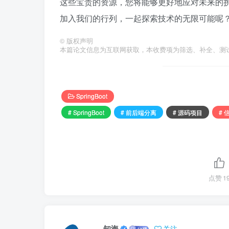
这些宝贵的资源，您将能够更好地应对未来的
加入我们的行列，一起探索技术的无限可能呢
©
版权声明
本篇论文信息为互联网获取，本收费项为筛选、补全、测
SpringBoot
# SpringBoot
# 前后端分离
# 源码项目
# 
点赞
1
知海
关注