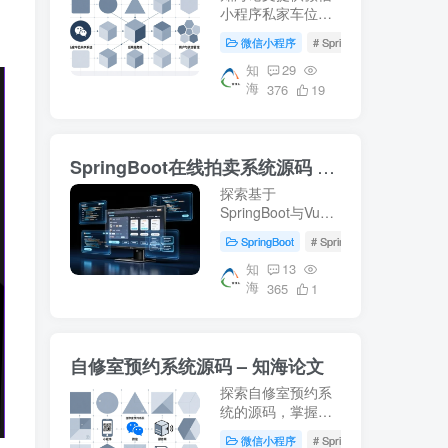
小程序私家车位共
享系统的详细设计
微信小程序
# SpringBoot
# 数据库
方案，包括
SpringBoot后端、
知
29
海
Vue前端及MySQL
376
19
数据库的应用。适
合学习车位共享系
统开发，附带源码
SpringBoot在线拍卖系统源码 – 知海论文
下载和部署教程。
探索基于
SpringBoot与Vue
的在线拍卖系统源
SpringBoot
# SpringBoot
# Mysql数
码，适用于毕业设
计及项目实战。涵
知
13
海
盖前端(html, js,
365
1
css, vue)后端
(springboot,
mybatis)，环境配
自修室预约系统源码 – 知海论文
置(jdk1.8+, mysql,
maven)指南。获取
探索自修室预约系
更多开发资料访...
统的源码，掌握
SpringBoot、Vue
微信小程序
# SpringBoot
# Mysql