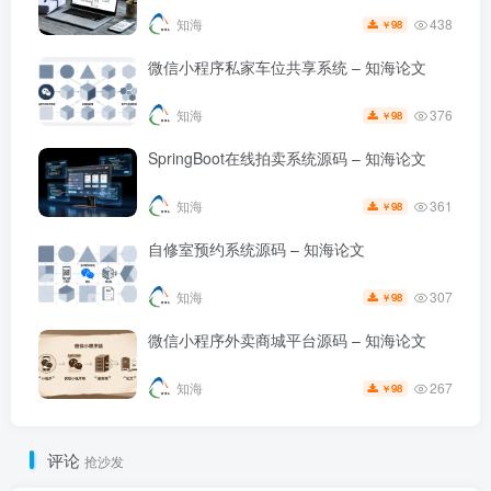
438
知海
98
￥
微信小程序私家车位共享系统 – 知海论文
376
知海
98
￥
SpringBoot在线拍卖系统源码 – 知海论文
361
知海
98
￥
自修室预约系统源码 – 知海论文
307
知海
98
￥
微信小程序外卖商城平台源码 – 知海论文
267
知海
98
￥
评论
抢沙发