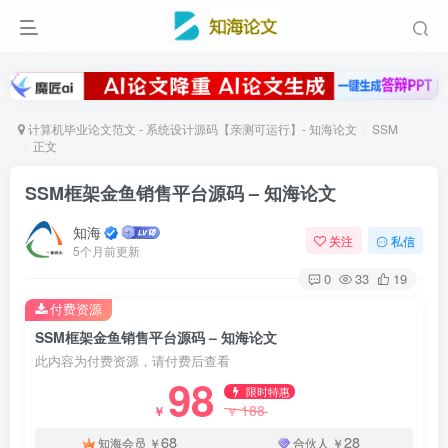
计算机毕业论文范文 - 系统设计源码【亲测可运行】- 知海论文
SSM
正文
SSM框架金鱼销售平台源码 – 知海论文
知海
关注
私信
5个月前更新
0
33
19
付费资源
SSM框架金鱼销售平台源码 – 知海论文
此内容为付费资源，请付费后查看
98
限时特惠
188
￥
￥
68
28
知海会员
￥
合伙人
￥