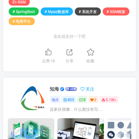
SSM
# SpringBoot
# Mysql数据库
# 系统开发
# SSM框架
# 电商平台
喜欢就支持一下吧
点赞
19
分享
收藏
知海
关注
0
853
0
2
5.1W+
这家伙很懒，什么都没有写...