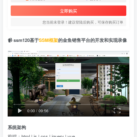
立即购买
您当前未登录！建议登陆后购买，可保存购买订单
📹 ssm120基于
SSM框架
的金鱼销售平台的开发和实现录像
0:00
/
09:56
系统架构
前端：html | js | css | jquery | vue