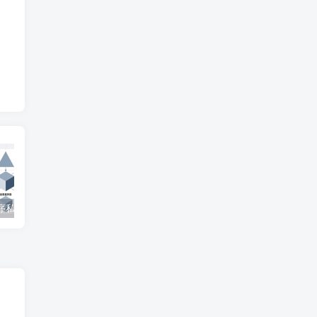
微信小程序私家车位共享系统 – 知海论文
SpringBoot在线拍卖系统源码 – 知海论文
自修室预约系统源码 – 知海论文