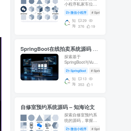
小程序私家车位共
享系统的详细设计
微信小程序
# SpringBoot
# 数据库
方案，包括
SpringBoot后端、
知
29
海
Vue前端及MySQL
376
19
数据库的应用。适
合学习车位共享系
统开发，附带源码
SpringBoot在线拍卖系统源码 – 知海论文
下载和部署教程。
探索基于
SpringBoot与Vue
的在线拍卖系统源
SpringBoot
# SpringBoot
# Mysql数
码，适用于毕业设
计及项目实战。涵
知
13
海
盖前端(html, js,
353
1
css, vue)后端
(springboot,
mybatis)，环境配
自修室预约系统源码 – 知海论文
置(jdk1.8+, mysql,
maven)指南。获取
探索自修室预约系
更多开发资料访...
统的源码，掌握
SpringBoot、Vue
微信小程序
# SpringBoot
# Mysql