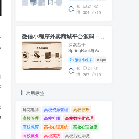
等核心技术。适合
校园资源管理及毕
知
21
海
业设计参考。【知
304
19
海论文】提供详尽
的微信端与服务器
端实现方案。
微信小程序外卖商城平台源码 – 知海论文
本
探索基于
系
SpringBoot与Vue
预
的微信小程序外卖
微信小程序
# SpringBoot
# 数据库
商城平台源码，涵
盖从数据库设计到
知
24
海
前后端实现的完整
267
19
可
流程。适合学习参
考或作为毕业设计
术
项目。了解更多关
常用标签
了
于外卖平台开发的
知识，请访问知海
公
论文。
鲜花电商
高校资源管理
高校行政
范
高校管理
高校社团
高校数字化管理
高校教育
高校心理系统
高校心理健康
高校就业
高校实践
高校后勤系统