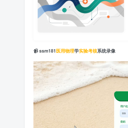
📹 ssm181
医用物理
学
实验考核
系统录像