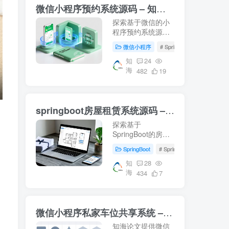
微信小程序预约系统源码 – 知海论文
探索基于微信的小
程序预约系统源
码，涵盖前端Vue
微信小程序
# SpringBoot
# Mysql
与后端SpringBoot
技术栈。适用于音
知
24
海
乐教室管理及高校
482
19
教学资源智慧化管
理的研究案例。下
载即用，轻松部署
springboot房屋租赁系统源码 – 知海论文
你的毕业设计项
目！- 知海论文
探索基于
SpringBoot的房屋
租赁系统源码，结
SpringBoot
# SpringBoot
# 数据库
合Vue前端技术，
提供从数据库配置
知
28
海
到系统运行的完整
434
7
指南。适合学习参
考，适用于项目开
发及论文撰写。
微信小程序私家车位共享系统 – 知海论文
【知海论文】
知海论文提供微信