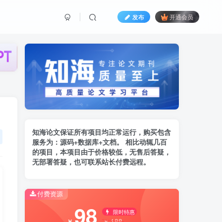
发布
开通会员
知海论文保证所有项目均正常运行，购买包含
服务为：
源码+数据库+文档。 相比动辄几百
的项
目，本项目由于价格较低，无售后答疑，
无部署答疑，也可联系站长付费远程。
付费资源
98
限时特惠
188
￥
￥