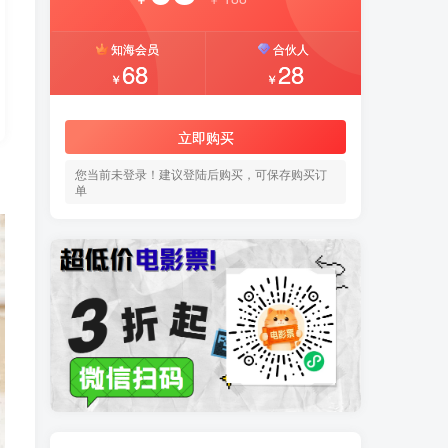
知海会员
合伙人
68
28
￥
￥
立即购买
您当前未登录！建议登陆后购买，可保存购买订
单