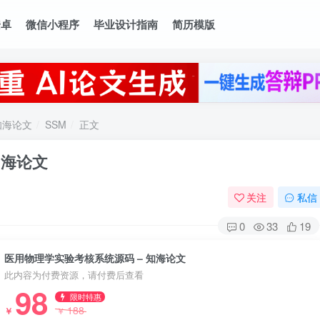
安卓
微信小程序
毕业设计指南
简历模版
知海论文
SSM
正文
知海论文
关注
私信
0
33
19
医用物理学实验考核系统源码 – 知海论文
此内容为付费资源，请付费后查看
98
限时特惠
188
￥
￥