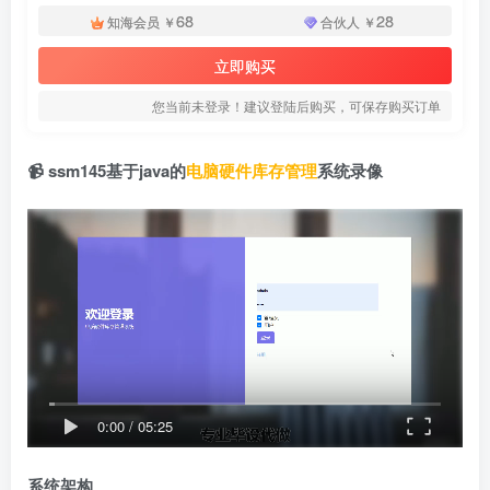
68
28
知海会员
￥
合伙人
￥
立即购买
您当前未登录！建议登陆后购买，可保存购买订单
📹 ssm145基于java的
电脑硬件
库存管理
系统录像
0:00
/
05:25
系统架构