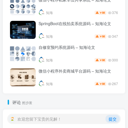
376
知海
98
￥
SpringBoot在线拍卖系统源码 – 知海论文
347
知海
98
￥
自修室预约系统源码 – 知海论文
300
知海
98
￥
微信小程序外卖商城平台源码 – 知海论文
267
知海
98
￥
评论
抢沙发
欢迎您留下宝贵的见解！
提交