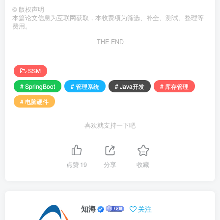
©
版权声明
本篇论文信息为互联网获取，本收费项为筛选、补全、测试、整理等
费用。
THE END
SSM
# SpringBoot
# 管理系统
# Java开发
# 库存管理
# 电脑硬件
喜欢就支持一下吧
点赞
19
分享
收藏
知海
关注