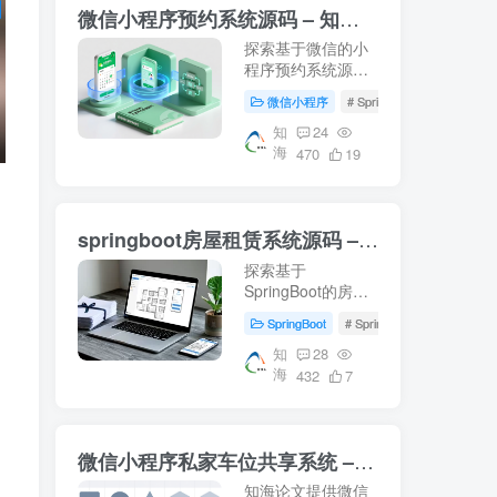
微信小程序预约系统源码 – 知海论文
探索基于微信的小
程序预约系统源
码，涵盖前端Vue
微信小程序
# SpringBoot
# Mysql
与后端SpringBoot
技术栈。适用于音
知
24
海
乐教室管理及高校
470
19
教学资源智慧化管
理的研究案例。下
载即用，轻松部署
springboot房屋租赁系统源码 – 知海论文
你的毕业设计项
目！- 知海论文
探索基于
SpringBoot的房屋
租赁系统源码，结
SpringBoot
# SpringBoot
# 数据库
合Vue前端技术，
提供从数据库配置
知
28
海
到系统运行的完整
432
7
指南。适合学习参
考，适用于项目开
发及论文撰写。
微信小程序私家车位共享系统 – 知海论文
【知海论文】
知海论文提供微信