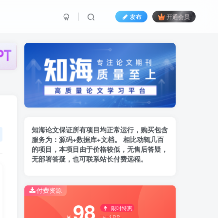
发布
开通会员
知海论文保证所有项目均正常运行，购买包含
服务为：
源码+数据库+文档。 相比动辄几百
的项
目，本项目由于价格较低，无售后答疑，
无部署答疑，也可联系站长付费远程。
付费资源
98
限时特惠
188
￥
￥