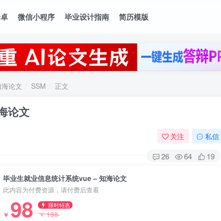
安卓
微信小程序
毕业设计指南
简历模版
知海论文
SSM
正文
知海论文
关注
私信
26
64
19
毕业生就业信息统计系统vue – 知海论文
此内容为付费资源，请付费后查看
98
限时特惠
188
￥
￥