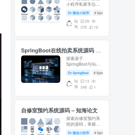
小程序私家车位共
享系统的详细设计
微信小程序
# SpringBoot
# 数据库
方案，包括
SpringBoot后端、
知
29
海
Vue前端及MySQL
376
19
数据库的应用。适
合学习车位共享系
统开发，附带源码
SpringBoot在线拍卖系统源码 – 知海论文
下载和部署教程。
探索基于
SpringBoot与Vue
的在线拍卖系统源
SpringBoot
# SpringBoot
# Mysql数
码，适用于毕业设
计及项目实战。涵
知
13
海
盖前端(html, js,
348
1
css, vue)后端
(springboot,
mybatis)，环境配
自修室预约系统源码 – 知海论文
置(jdk1.8+, mysql,
maven)指南。获取
探索自修室预约系
更多开发资料访...
统的源码，掌握
SpringBoot、Vue
微信小程序
# SpringBoot
# Mysql