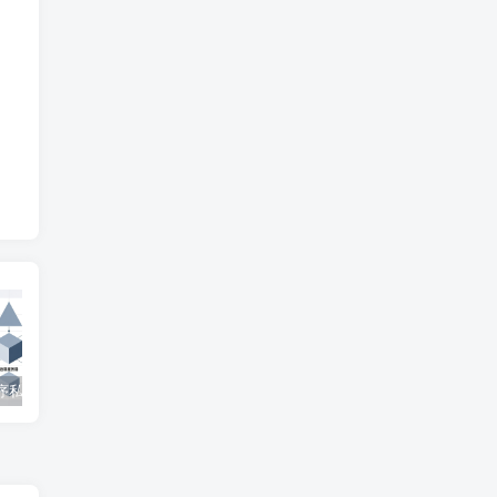
微信小程序私家车位共享系统 – 知海论文
SpringBoot在线拍卖系统源码 – 知海论文
自修室预约系统源码 – 知海论文