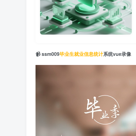
📹 ssm009
毕业生就业
信息统计
系统vue录像