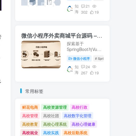
等核心技术。适合
校园资源管理及毕
知
21
海
业设计参考。【知
302
19
海论文】提供详尽
的微信端与服务器
端实现方案。
微信小程序外卖商城平台源码 – 知海论文
管
探索基于
管
SpringBoot与Vue
的微信小程序外卖
系
微信小程序
# SpringBoot
# 数据库
商城平台源码，涵
盖从数据库设计到
知
24
海
前后端实现的完整
267
19
流程。适合学习参
多
考或作为毕业设计
项目。了解更多关
常用标签
于外卖平台开发的
知识，请访问知海
论文。
鲜花电商
高校资源管理
高校行政
高校管理
高校社团
高校数字化管理
高校教育
高校心理系统
高校心理健康
高校就业
高校实践
高校后勤系统