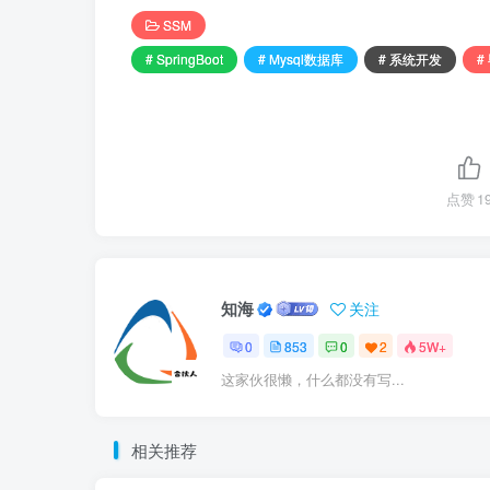
SSM
# SpringBoot
# Mysql数据库
# 系统开发
#
点赞
1
知海
关注
0
853
0
2
5W+
这家伙很懒，什么都没有写...
相关推荐