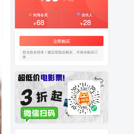
知海会员
合伙人
68
28
￥
￥
立即购买
您当前未登录！建议登陆后购买，可保存购买订
单