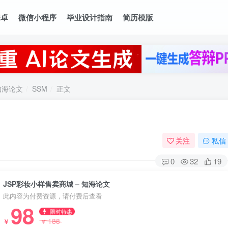
安卓
微信小程序
毕业设计指南
简历模版
知海论文
SSM
正文
关注
私信
0
32
19
JSP彩妆小样售卖商城 – 知海论文
此内容为付费资源，请付费后查看
98
限时特惠
188
￥
￥