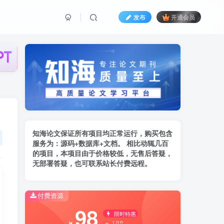
发布
开通会员
知海论文保证所有项目均正常运行，购买包含
服务为：
源码+数据库+文档。 相比动辄几百
的项
目，本项目由于价格较低，无售后答疑，
无部署答疑，也可联系站长付费远程。
付费资源
98
限时特惠
188
￥
￥