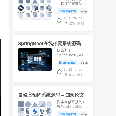
小程序私家车位共
享系统的详细设计
微信小程序
# SpringBoot
# 数据库
方案，包括
SpringBoot后端、
知
29
海
Vue前端及MySQL
376
19
数据库的应用。适
合学习车位共享系
统开发，附带源码
SpringBoot在线拍卖系统源码 – 知海论文
下载和部署教程。
探索基于
SpringBoot与Vue
的在线拍卖系统源
SpringBoot
# SpringBoot
# Mysql数
码，适用于毕业设
计及项目实战。涵
知
13
海
盖前端(html, js,
353
1
css, vue)后端
(springboot,
mybatis)，环境配
自修室预约系统源码 – 知海论文
置(jdk1.8+, mysql,
maven)指南。获取
探索自修室预约系
更多开发资料访...
统的源码，掌握
SpringBoot、Vue
微信小程序
# SpringBoot
# Mysql