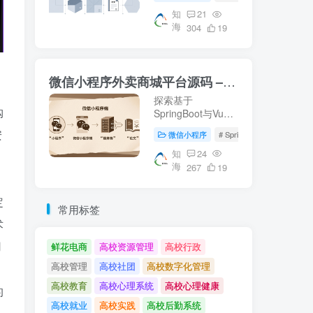
等核心技术。适合
校园资源管理及毕
知
21
海
业设计参考。【知
304
19
海论文】提供详尽
的微信端与服务器
端实现方案。
微信小程序外卖商城平台源码 – 知海论文
探索基于
购
SpringBoot与Vue
的微信小程序外卖
安
微信小程序
# SpringBoot
# 数据库
商城平台源码，涵
盖从数据库设计到
知
24
海
前后端实现的完整
267
19
流程。适合学习参
考或作为毕业设计
定
项目。了解更多关
常用标签
于外卖平台开发的
术
知识，请访问知海
用
论文。
鲜花电商
高校资源管理
高校行政
高校管理
高校社团
高校数字化管理
高校教育
高校心理系统
高校心理健康
的
高校就业
高校实践
高校后勤系统