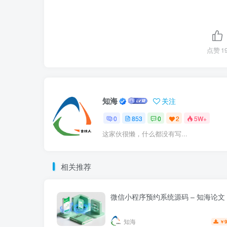
点赞
1
知海
关注
0
853
0
2
5W+
这家伙很懒，什么都没有写...
相关推荐
微信小程序预约系统源码 – 知海论文
知海
9
￥