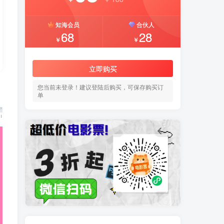
知海会员
合伙人
68
28
￥
￥
立即购买
您当前未登录！建议登陆后购买，可保存购买订
单