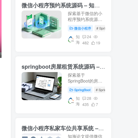
微信小程序预约系统源码 – 知海论文
探索基于微信的小
程序预约系统源
码，涵盖前端Vue
微信小程序
# SpringBoot
# Mysql
与后端SpringBoot
技术栈。适用于音
知
24
海
乐教室管理及高校
482
19
教学资源智慧化管
理的研究案例。下
载即用，轻松部署
springboot房屋租赁系统源码 – 知海论文
你的毕业设计项
目！- 知海论文
探索基于
SpringBoot的房屋
租赁系统源码，结
SpringBoot
# SpringBoot
# 数据库
合Vue前端技术，
提供从数据库配置
知
28
海
到系统运行的完整
435
7
指南。适合学习参
考，适用于项目开
发及论文撰写。
微信小程序私家车位共享系统 – 知海论文
【知海论文】
知海论文提供微信