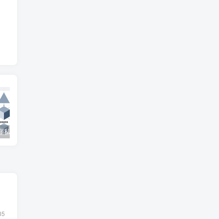
微信小程序私家车位共享系统 – 知海论文
SpringBoot在线拍卖系统源码 – 知海论文
自修室预约系统源码 – 知海论文
35