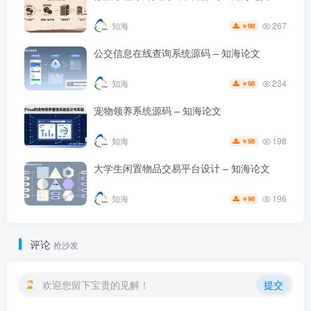
267
知海
98
￥
公交信息在线查询系统源码 – 知海论文
234
知海
98
￥
宠物领养系统源码 – 知海论文
198
知海
98
￥
大学生闲置物品交易平台设计 – 知海论文
196
知海
98
￥
评论
抢沙发
欢迎您留下宝贵的见解！
提交