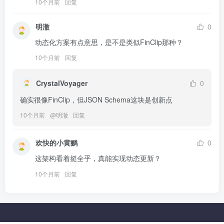
10个月前
回复
明澈
0
动态化方案有点意思，是不是类似FinClip那种？
10个月前
回复
CrystalVoyager
0
确实很像FinClip，但JSON Schema这块是创新点
10个月前
@
明澈
回复
欢快的小黄鹂
0
这架构看着挺全乎，真能实现动态更新？
10个月前
回复