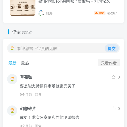
微信小程序外卖商城平台源码 – 知海论文
267
知海
98
￥
评论
共25条
欢迎您留下宝贵的见解！
提交
只看作者
最新
最热
草莓啵
0
要是能支持插件市场就更完美了
9个月前
回复
幻想碎片
0
催更！求实际案例和性能测试报告
9个月前
回复