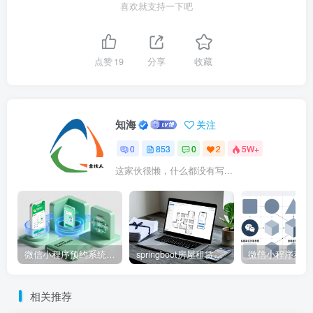
喜欢就支持一下吧
点赞
19
分享
收藏
知海
关注
0
853
0
2
5W+
这家伙很懒，什么都没有写...
微信小程序预约系统源码 – 知海论文
springboot房屋租赁系统源码 – 知海论文
相关推荐