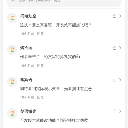
闪电划空
0
这技术要是真靠谱，开发效率能起飞吧？
10个月前
回复
烤冷面
0
作者辛苦了，论文写得挺扎实的👍
10个月前
回复
幽冥语
0
期待看到实际演示效果，光看描述有点悬
10个月前
回复
梦语微光
0
不发版本就能改功能？那审核咋过啊🤔