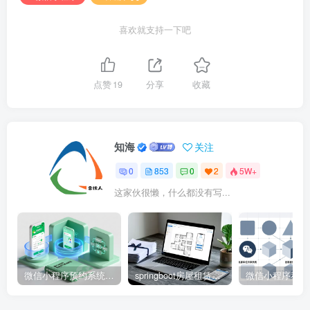
喜欢就支持一下吧
点赞
19
分享
收藏
知海
关注
0
853
0
2
5W+
这家伙很懒，什么都没有写...
微信小程序预约系统源码 – 知海论文
springboot房屋租赁系统源码 – 知海论文