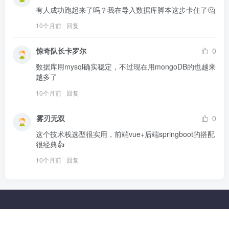
有人成功跑起来了吗？我在导入数据库脚本这步卡住了🤔
10个月前
回复
惊奇队长卡罗尔
0
数据库用mysql确实稳定，不过现在用mongoDB的也越来
越多了
10个月前
回复
雾刃无双
0
这个技术栈选型很实用，前端vue+后端springboot的搭配
很经典👍
10个月前
回复