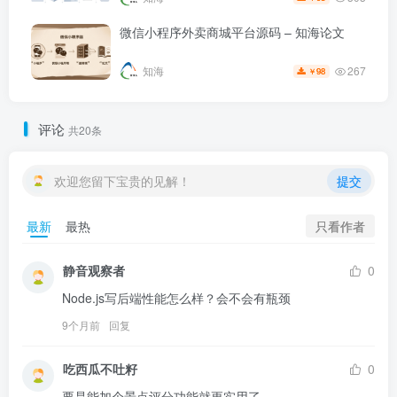
微信小程序外卖商城平台源码 – 知海论文
267
知海
98
￥
评论
共20条
欢迎您留下宝贵的见解！
提交
只看作者
最新
最热
静音观察者
0
Node.js写后端性能怎么样？会不会有瓶颈
9个月前
回复
吃西瓜不吐籽
0
要是能加个景点评分功能就更实用了