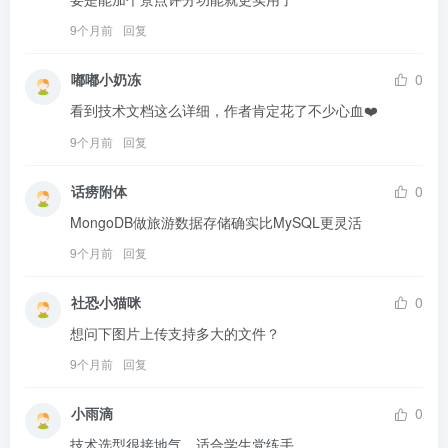
9个月前
回复
嘟嘟小奶冻
0
看到技术文档这么详细，作者肯定花了不少心血❤️
9个月前
回复
话痨附体
0
MongoDB做旅游数据存储确实比MySQL更灵活
9个月前
回复
社恐小猫咪
0
想问下图片上传支持多大的文件？
9个月前
回复
小雨滴
0
技术选型很接地气，适合学生党练手