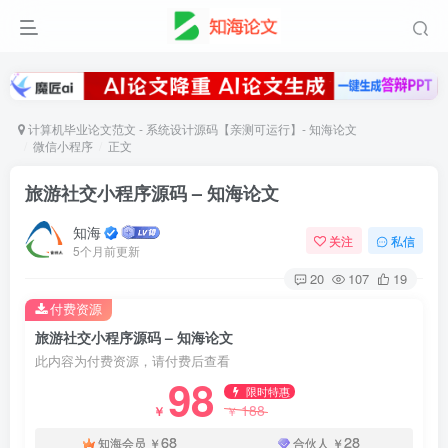
计算机毕业论文范文 - 系统设计源码【亲测可运行】- 知海论文
微信小程序
正文
旅游社交小程序源码 – 知海论文
知海
关注
私信
5个月前更新
20
107
19
付费资源
旅游社交小程序源码 – 知海论文
此内容为付费资源，请付费后查看
98
限时特惠
188
￥
￥
68
28
知海会员
￥
合伙人
￥