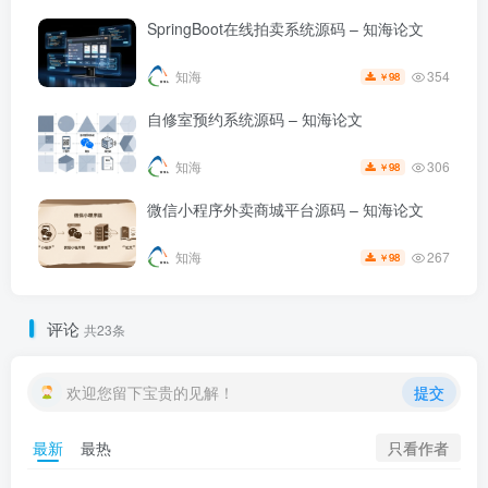
SpringBoot在线拍卖系统源码 – 知海论文
354
知海
98
￥
自修室预约系统源码 – 知海论文
306
知海
98
￥
微信小程序外卖商城平台源码 – 知海论文
267
知海
98
￥
评论
共23条
欢迎您留下宝贵的见解！
提交
只看作者
最新
最热