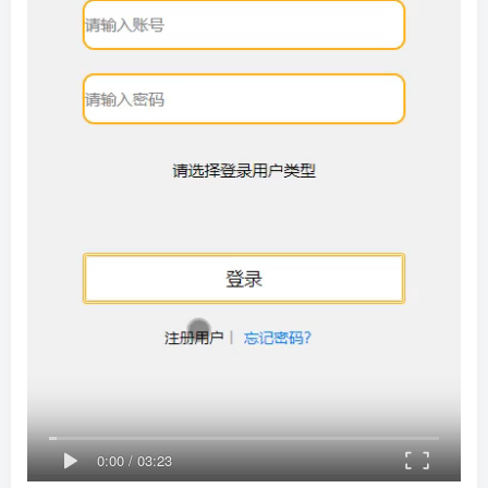
0:00
/
03:23