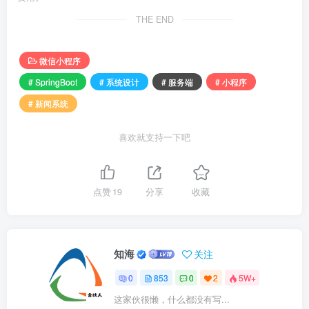
THE END
微信小程序
# SpringBoot
# 系统设计
# 服务端
# 小程序
# 新闻系统
喜欢就支持一下吧
点赞
19
分享
收藏
知海
关注
0
853
0
2
5W+
这家伙很懒，什么都没有写...