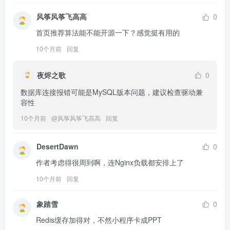
风筝风筝飞高高
0
首页推荐算法能不能开源一下？感觉挺有用的
10个月前
回复
夜烬之歌
0
数据库连接报错可能是MySQL版本问题，建议检查驱动兼
容性
10个月前
@
风筝风筝飞高高
回复
DesertDawn
0
作者考虑得很周到啊，连Nginx负载都安排上了
10个月前
回复
象踏雪
0
Redis缓存加得对，不然小程序卡成PPT