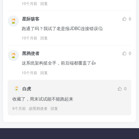
10个月前
回复
星际骇客
0
跑通了吗？我试了老是报JDBC连接错误🤔
10个月前
回复
黑鸦使者
0
这系统架构挺全乎，前后端都覆盖了👍
10个月前
回复
白虎
0
收藏了，周末试试能不能跑起来
9个月前
@
黑鸦使者
回复