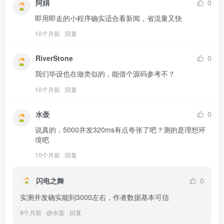
阿娟
0
即用即走的小程序确实适合看新闻，省流量又快
10个月前
回复
RiverStone
0
我们毕设也在做类似的，能借个源码参考不？
10个月前
回复
水壶
0
说真的，5000并发320ms有点夸张了吧？测的是理想环
境吧
10个月前
回复
闪电之舞
0
实测并发确实能到3000左右，作者数据基本可信
9个月前
@
水壶
回复