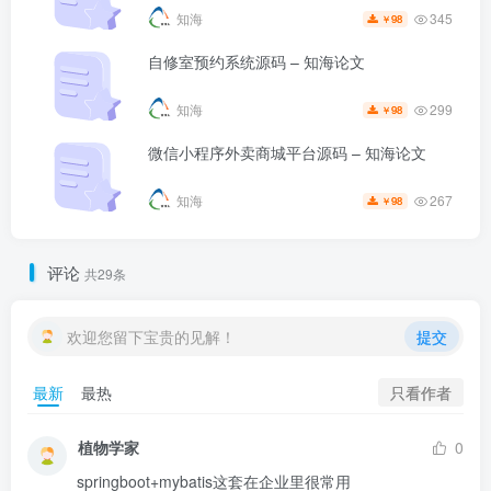
345
知海
98
￥
自修室预约系统源码 – 知海论文
299
知海
98
￥
微信小程序外卖商城平台源码 – 知海论文
267
知海
98
￥
评论
共29条
欢迎您留下宝贵的见解！
提交
只看作者
最新
最热
植物学家
0
springboot+mybatis这套在企业里很常用