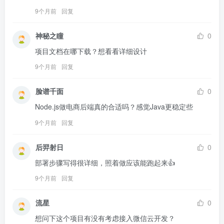
9个月前
回复
神秘之瞳
0
项目文档在哪下载？想看看详细设计
9个月前
回复
脸谱千面
0
Node.js做电商后端真的合适吗？感觉Java更稳定些
9个月前
回复
后羿射日
0
部署步骤写得很详细，照着做应该能跑起来👍
9个月前
回复
流星
0
想问下这个项目有没有考虑接入微信云开发？