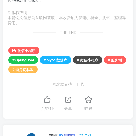
©
版权声明
本篇论文信息为互联网获取，本收费项为筛选、补全、测试、整理等
费用。
THE END
微信小程序
# SpringBoot
# Mysql数据库
# 微信小程序
# 服务端
# 健身房私教
喜欢就支持一下吧
点赞
19
分享
收藏
知海
关注