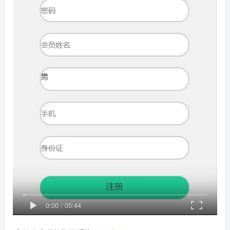
0:00
/
05:44