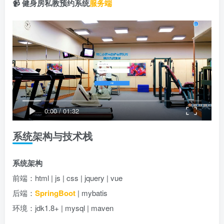
📹 健身房私教预约系统
服务端
0:00
/
01:32
系统架构与技术栈
系统架构
前端：html | js | css | jquery | vue
后端：
SpringBoot
| mybatis
环境：jdk1.8+ | mysql | maven