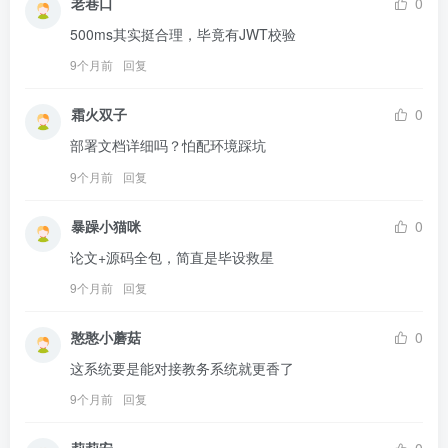
老巷口
0
500ms其实挺合理，毕竟有JWT校验
9个月前
回复
霜火双子
0
部署文档详细吗？怕配环境踩坑
9个月前
回复
暴躁小猫咪
0
论文+源码全包，简直是毕设救星
9个月前
回复
憨憨小蘑菇
0
这系统要是能对接教务系统就更香了
9个月前
回复