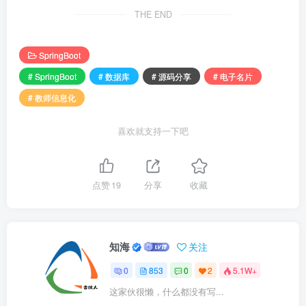
THE END
SpringBoot
# SpringBoot
# 数据库
# 源码分享
# 电子名片
# 教师信息化
喜欢就支持一下吧
点赞
19
分享
收藏
知海
关注
0
853
0
2
5.1W+
这家伙很懒，什么都没有写...