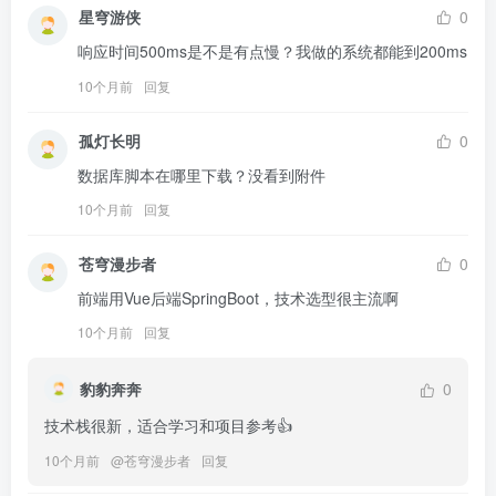
星穹游侠
0
响应时间500ms是不是有点慢？我做的系统都能到200ms
10个月前
回复
孤灯长明
0
数据库脚本在哪里下载？没看到附件
10个月前
回复
苍穹漫步者
0
前端用Vue后端SpringBoot，技术选型很主流啊
10个月前
回复
豹豹奔奔
0
技术栈很新，适合学习和项目参考👍
10个月前
@
苍穹漫步者
回复