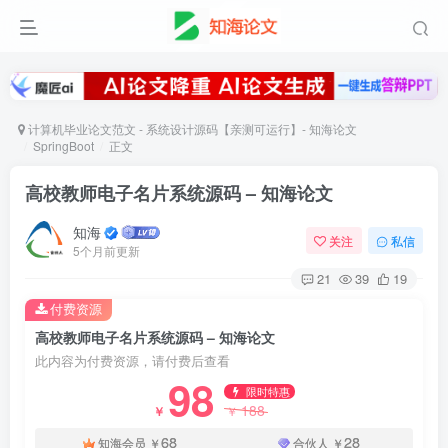
计算机毕业论文范文 - 系统设计源码【亲测可运行】- 知海论文
SpringBoot
正文
高校教师电子名片系统源码 – 知海论文
知海
关注
私信
5个月前更新
21
39
19
付费资源
高校教师电子名片系统源码 – 知海论文
此内容为付费资源，请付费后查看
98
限时特惠
188
￥
￥
68
28
知海会员
￥
合伙人
￥