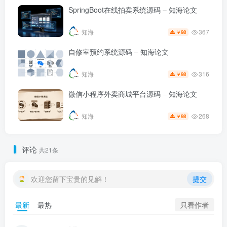
SpringBoot在线拍卖系统源码 – 知海论文
367
知海
98
￥
自修室预约系统源码 – 知海论文
316
知海
98
￥
微信小程序外卖商城平台源码 – 知海论文
268
知海
98
￥
评论
共21条
欢迎您留下宝贵的见解！
提交
只看作者
最新
最热