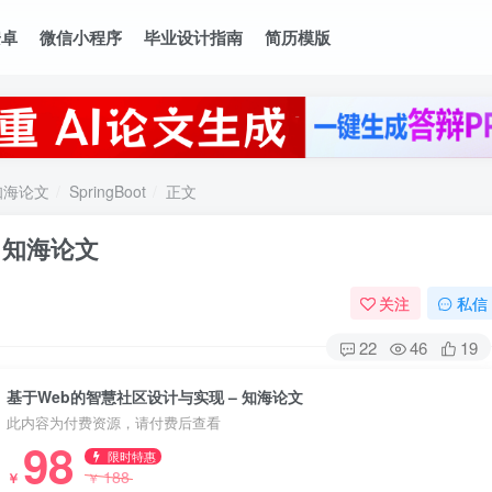
安卓
微信小程序
毕业设计指南
简历模版
知海论文
SpringBoot
正文
 知海论文
关注
私信
22
46
19
基于Web的智慧社区设计与实现 – 知海论文
此内容为付费资源，请付费后查看
98
限时特惠
188
￥
￥