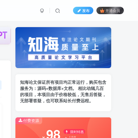
发布
开通会员
知海论文保证所有项目均正常运行，购买包含
服务为：
源码+数据库+文档。 相比动辄几百
的项
目，本项目由于价格较低，无售后答疑，
无部署答疑，也可联系站长付费远程。
付费资源
98
限时特惠
188
￥
￥