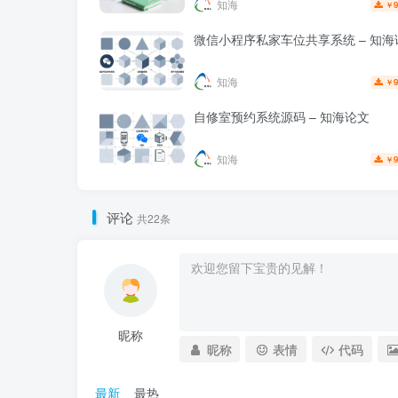
知海
9
￥
微信小程序私家车位共享系统 – 知海
知海
9
￥
自修室预约系统源码 – 知海论文
知海
9
￥
评论
共22条
昵称
昵称
表情
代码
最新
最热