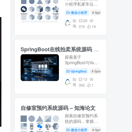
小程序私家车位共
享系统的详细设计
微信小程序
# SpringBoot
# 数据库
方案，包括
SpringBoot后端、
知
29
海
Vue前端及MySQL
376
19
数据库的应用。适
合学习车位共享系
统开发，附带源码
SpringBoot在线拍卖系统源码 – 知海论文
下载和部署教程。
探索基于
SpringBoot与Vue
的在线拍卖系统源
SpringBoot
# SpringBoot
# Mysql数
码，适用于毕业设
计及项目实战。涵
知
13
海
盖前端(html, js,
365
1
css, vue)后端
(springboot,
mybatis)，环境配
自修室预约系统源码 – 知海论文
置(jdk1.8+, mysql,
maven)指南。获取
探索自修室预约系
更多开发资料访...
统的源码，掌握
SpringBoot、Vue
微信小程序
# SpringBoot
# Mysql