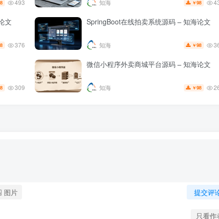
493
4
知海
8
98
￥
论文
SpringBoot在线拍卖系统源码 – 知海论文
376
3
知海
8
98
￥
微信小程序外卖商城平台源码 – 知海论文
309
2
知海
8
98
￥
图片
提交评
只看作