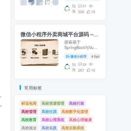
等核心技术。适合
校园资源管理及毕
知
21
海
业设计参考。【知
309
19
海论文】提供详尽
的微信端与服务器
端实现方案。
微信小程序外卖商城平台源码 – 知海论文
探索基于
SpringBoot与Vue
的微信小程序外卖
微信小程序
# SpringBoot
# 数据库
商城平台源码，涵
盖从数据库设计到
知
24
海
前后端实现的完整
267
19
流程。适合学习参
考或作为毕业设计
项目。了解更多关
常用标签
于外卖平台开发的
知识，请访问知海
论文。
鲜花电商
高校资源管理
高校行政
高校管理
高校社团
高校数字化管理
高校教育
高校心理系统
高校心理健康
高校就业
高校实践
高校后勤系统