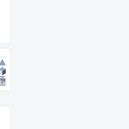
微信小程序私家车位共享系统 – 知海论文
SpringBoot在线拍卖系统源码 – 知海论文
自修室预约系统源码 – 知海论文