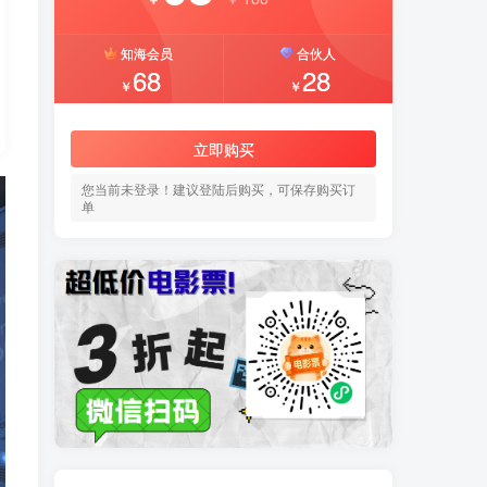
知海会员
合伙人
68
28
￥
￥
立即购买
您当前未登录！建议登陆后购买，可保存购买订
单