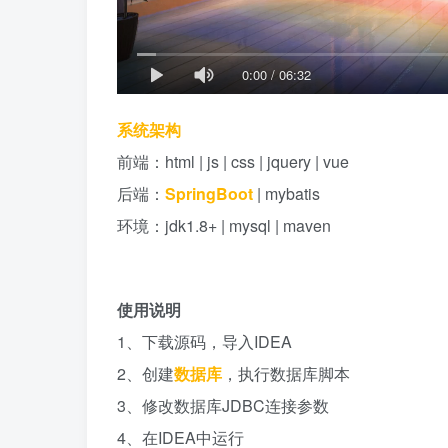
0:00
/
06:32
系统架构
前端：html | js | css | jquery | vue
后端：
SpringBoot
| mybatis
环境：jdk1.8+ | mysql | maven
使用说明
1、下载源码，导入IDEA
2、创建
数据库
，执行数据库脚本
3、修改数据库JDBC连接参数
4、在IDEA中运行