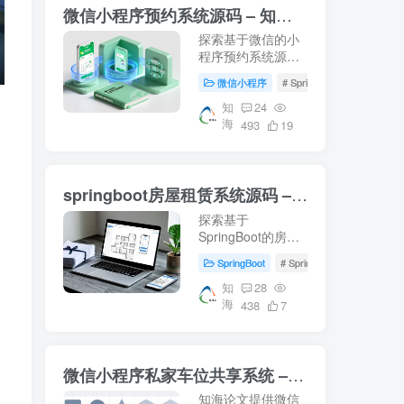
微信小程序预约系统源码 – 知海论文
探索基于微信的小
程序预约系统源
码，涵盖前端Vue
微信小程序
# SpringBoot
# Mysql
与后端SpringBoot
技术栈。适用于音
知
24
海
乐教室管理及高校
493
19
教学资源智慧化管
理的研究案例。下
载即用，轻松部署
springboot房屋租赁系统源码 – 知海论文
你的毕业设计项
目！- 知海论文
探索基于
SpringBoot的房屋
租赁系统源码，结
SpringBoot
# SpringBoot
# 数据库
合Vue前端技术，
提供从数据库配置
知
28
海
到系统运行的完整
438
7
指南。适合学习参
考，适用于项目开
发及论文撰写。
微信小程序私家车位共享系统 – 知海论文
【知海论文】
知海论文提供微信