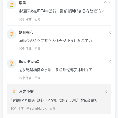
暖风
0
步骤四说在IDEA中运行，那部署到服务器有教程吗？
10个月前
回复
刻骨铭心
0
源码包含这么完整？太适合毕业设计参考了👍
10个月前
回复
SolarFlareX
0
这系统架构挺全乎啊，前端后端都安排明白了
10个月前
回复
月光小熊
0
前端用Vue确实比纯jQuery现代多了，用户体验会更好
10个月前
@
SolarFlareX
回复