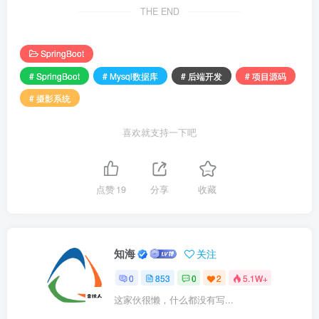
THE END
SpringBoot
# SpringBoot
# Mysql数据库
# 后端开发
# 项目源码
# 摄影系统
喜欢就支持一下吧
点赞
19
分享
收藏
知海
关注
0
853
0
2
5.1W+
这家伙很懒，什么都没有写...