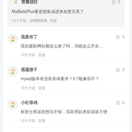
雷霆战狂
0
MyBatisPlus要是能集成进来就更完美了
10个月前
@
蝴蝶舞舞
回复
流星布丁
0
现在摄影网站都这么卷了吗，功能这么齐全…
10个月前
回复
逍遥游子
0
mysql版本有没有具体要求？5.7能兼容不？
10个月前
回复
小红母鸡
0
标签分类这块想法不错，实际用起来应该挺方便
10个月前
回复