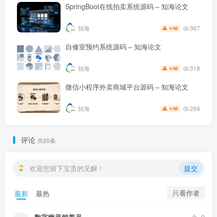
SpringBoot在线拍卖系统源码 – 知海论文
367
知海
98
￥
自修室预约系统源码 – 知海论文
318
知海
98
￥
微信小程序外卖商城平台源码 – 知海论文
269
知海
98
￥
评论
共20条
欢迎您留下宝贵的见解！
提交
只看作者
最新
最热