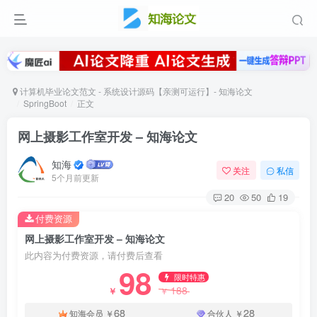
计算机毕业论文范文 - 系统设计源码【亲测可运行】- 知海论文
SpringBoot
正文
网上摄影工作室开发 – 知海论文
知海
关注
私信
5个月前更新
20
50
19
付费资源
网上摄影工作室开发 – 知海论文
此内容为付费资源，请付费后查看
98
限时特惠
188
￥
￥
68
28
知海会员
￥
合伙人
￥