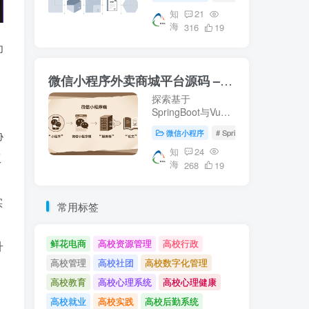
等核心技术。适合
校园资源管理及毕
知
21
海
业设计参考。【知
316
19
海论文】提供详尽
为
的微信端与服务器
端实现方案。
微信小程序外卖商城平台源码 – 知海论文
探索基于
SpringBoot与Vue
的微信小程序外卖
微信小程序
# SpringBoot
# 数据库
协
商城平台源码，涵
盖从数据库设计到
知
24
权
海
前后端实现的完整
268
19
流程。适合学习参
考或作为毕业设计
实
项目。了解更多关
常用标签
于外卖平台开发的
知识，请访问知海
论文。
鲜花电商
高校资源管理
高校行政
升
高校管理
高校社团
高校数字化管理
高校教育
高校心理系统
高校心理健康
高校就业
高校实践
高校后勤系统