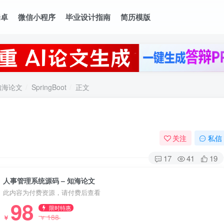
安卓
微信小程序
毕业设计指南
简历模版
知海论文
SpringBoot
正文
关注
私信
17
41
19
人事管理系统源码 – 知海论文
此内容为付费资源，请付费后查看
98
限时特惠
188
￥
￥