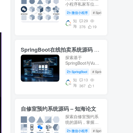
小程序私家车位共
享系统的详细设计
微信小程序
# SpringBoot
# 数据库
方案，包括
SpringBoot后端、
知
29
海
Vue前端及MySQL
376
19
数据库的应用。适
合学习车位共享系
统开发，附带源码
SpringBoot在线拍卖系统源码 – 知海论文
下载和部署教程。
探索基于
SpringBoot与Vue
的在线拍卖系统源
SpringBoot
# SpringBoot
# Mysql数
码，适用于毕业设
计及项目实战。涵
知
13
海
盖前端(html, js,
367
1
css, vue)后端
(springboot,
mybatis)，环境配
自修室预约系统源码 – 知海论文
置(jdk1.8+, mysql,
maven)指南。获取
探索自修室预约系
更多开发资料访...
统的源码，掌握
SpringBoot、Vue
微信小程序
# SpringBoot
# Mysql