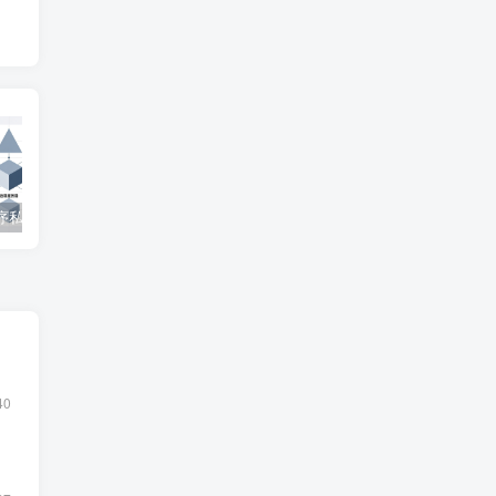
微信小程序私家车位共享系统 – 知海论文
SpringBoot在线拍卖系统源码 – 知海论文
自修室预约系统源码 – 知海论文
40