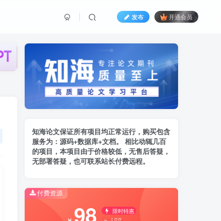
发布
开通会员
知海论文保证所有项目均正常运行，购买包含
服务为：
源码+数据库+文档。 相比动辄几百
的项
目，本项目由于价格较低，无售后答疑，
无部署答疑，也可联系站长付费远程。
付费资源
98
限时特惠
188
￥
￥