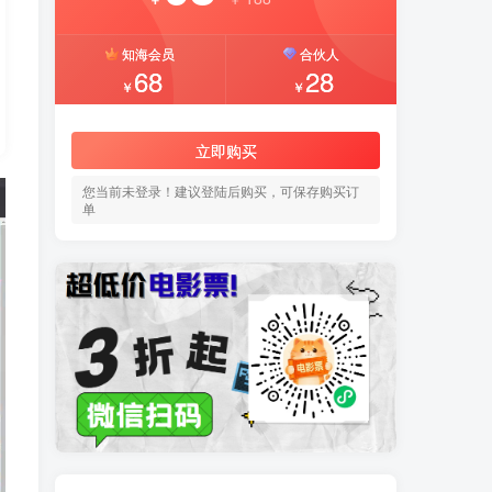
知海会员
合伙人
68
28
￥
￥
立即购买
您当前未登录！建议登陆后购买，可保存购买订
单