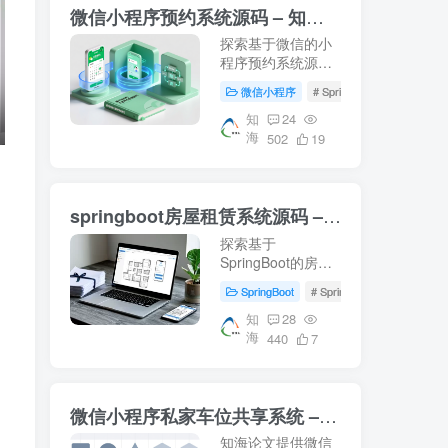
微信小程序预约系统源码 – 知海论文
探索基于微信的小
程序预约系统源
码，涵盖前端Vue
微信小程序
# SpringBoot
# Mysql
与后端SpringBoot
技术栈。适用于音
知
24
海
乐教室管理及高校
502
19
教学资源智慧化管
理的研究案例。下
载即用，轻松部署
springboot房屋租赁系统源码 – 知海论文
你的毕业设计项
目！- 知海论文
探索基于
SpringBoot的房屋
租赁系统源码，结
SpringBoot
# SpringBoot
# 数据库
合Vue前端技术，
提供从数据库配置
知
28
海
到系统运行的完整
440
7
指南。适合学习参
考，适用于项目开
发及论文撰写。
微信小程序私家车位共享系统 – 知海论文
【知海论文】
知海论文提供微信