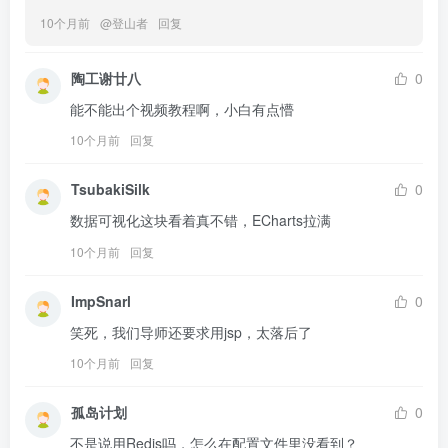
10个月前
@
登山者
回复
陶工谢廿八
0
能不能出个视频教程啊，小白有点懵
10个月前
回复
TsubakiSilk
0
数据可视化这块看着真不错，ECharts拉满
10个月前
回复
ImpSnarl
0
笑死，我们导师还要求用jsp，太落后了
10个月前
回复
孤岛计划
0
不是说用Redis吗，怎么在配置文件里没看到？