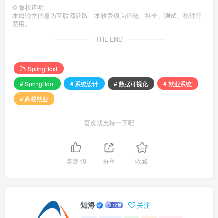
©
版权声明
本篇论文信息为互联网获取，本收费项为筛选、补全、测试、整理等
费用。
THE END
SpringBoot
# SpringBoot
# 系统设计
# 数据可视化
# 就业系统
# 高校就业
喜欢就支持一下吧
点赞
19
分享
收藏
知海
关注