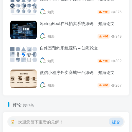
376
知海
98
￥
SpringBoot在线拍卖系统源码 – 知海论文
349
知海
98
￥
自修室预约系统源码 – 知海论文
302
知海
98
￥
微信小程序外卖商城平台源码 – 知海论文
267
知海
98
￥
评论
共21条
欢迎您留下宝贵的见解！
提交