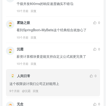
千级并发800ms的响应速度确实不错🤔
10个月前
回复
雾隐之眼
0
看到SpringBoot+MyBatis这个经典组合就放心了
10个月前
回复
沉霜
0
薪资计算模块要是能支持自定义公式就更完美了
10个月前
回复
人间日常
0
这个权限设计我们公司正好能用上
9个月前
@
沉霜
回复
无念
0