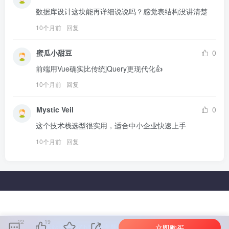
数据库设计这块能再详细说说吗？感觉表结构没讲清楚
10个月前
回复
蜜瓜小甜豆
0
前端用Vue确实比传统jQuery更现代化👍
10个月前
回复
Mystic Veil
0
这个技术栈选型很实用，适合中小企业快速上手
10个月前
回复
22
19
立即购买
本站主题由Zibll子比主题强力驱动
联系作者