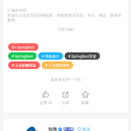
©
版权声明
本篇论文信息为互联网获取，本收费项为筛选、补全、测试、整理等
费用。
THE END
SpringBoot
# SpringBoot
# 系统设计
# SpringBoot开发
# 企业薪酬系统
# 人力资源管理
喜欢就支持一下吧
点赞
19
分享
收藏
知海
关注