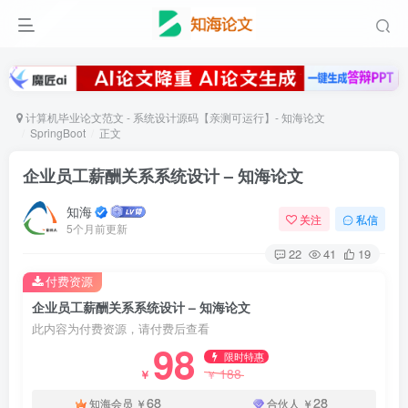
计算机毕业论文范文 - 系统设计源码【亲测可运行】- 知海论文
SpringBoot
正文
企业员工薪酬关系系统设计 – 知海论文
知海
关注
私信
5个月前更新
22
41
19
付费资源
企业员工薪酬关系系统设计 – 知海论文
此内容为付费资源，请付费后查看
98
限时特惠
188
￥
￥
68
28
知海会员
￥
合伙人
￥