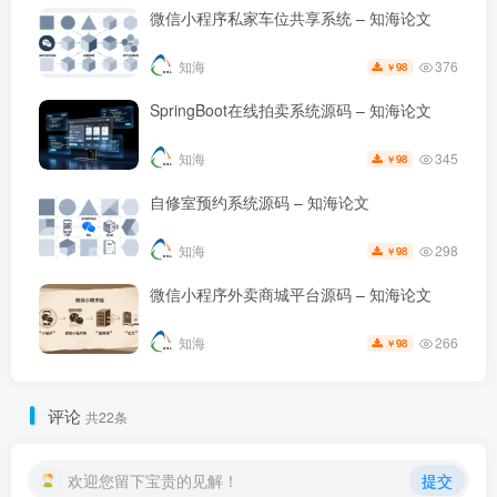
微信小程序私家车位共享系统 – 知海论文
376
知海
98
￥
SpringBoot在线拍卖系统源码 – 知海论文
345
知海
98
￥
自修室预约系统源码 – 知海论文
298
知海
98
￥
微信小程序外卖商城平台源码 – 知海论文
266
知海
98
￥
评论
共22条
欢迎您留下宝贵的见解！
提交