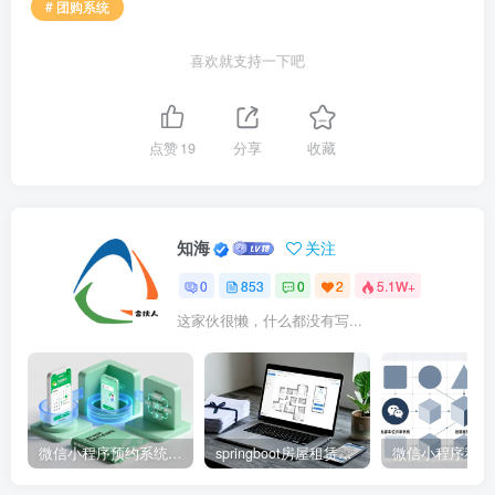
# 团购系统
喜欢就支持一下吧
点赞
19
分享
收藏
知海
关注
0
853
0
2
5.1W+
这家伙很懒，什么都没有写...
微信小程序预约系统源码 – 知海论文
springboot房屋租赁系统源码 – 知海论文