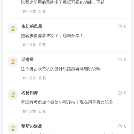
比我之前用的系统多了数据可视化功能，不错
10个月前
回复
奇幻的凤凰
0
照着步骤部署成功了，感谢分享！
10个月前
回复
话痨星
0
这个拼团状态机的设计思路能再详细说说吗
10个月前
回复
名扬四海
0
有没有考虑加个微信小程序端？现在用手机比较多
10个月前
回复
萌新の逆袭
0