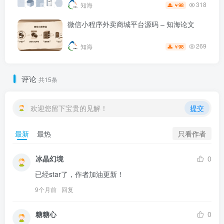
318
知海
98
￥
微信小程序外卖商城平台源码 – 知海论文
269
知海
98
￥
评论
共15条
欢迎您留下宝贵的见解！
提交
只看作者
最新
最热
冰晶幻境
0
已经star了，作者加油更新！
9个月前
回复
糖糖心
0