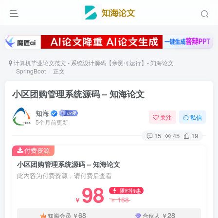
计算机毕业论文范文 - 系统设计源码【亲测可运行】- 知海论文
SpringBoot
正文
小区团购管理系统源码 – 知海论文
知海
关注
私信
5个月前更新
15
45
19
付费资源
小区团购管理系统源码 – 知海论文
此内容为付费资源，请付费后查看
98
限时特惠
188
￥
￥
68
28
知海会员
￥
合伙人
￥