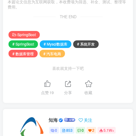
本篇论文信息为互联网获取，本收费项为筛选、补全、测试、整理等
费用。
THE END
SpringBoot
# SpringBoot
# Mysql数据库
# 系统开发
# 数据库管理
# 汽车电商
喜欢就支持一下吧
点赞
19
分享
收藏
知海
关注
0
853
0
2
5.1W+