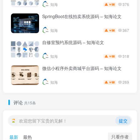
376
知海
98
￥
SpringBoot在线拍卖系统源码 – 知海论文
367
知海
98
￥
自修室预约系统源码 – 知海论文
318
知海
98
￥
微信小程序外卖商城平台源码 – 知海论文
269
知海
98
￥
评论
共15条
欢迎您留下宝贵的见解！
提交
只看作者
最新
最热