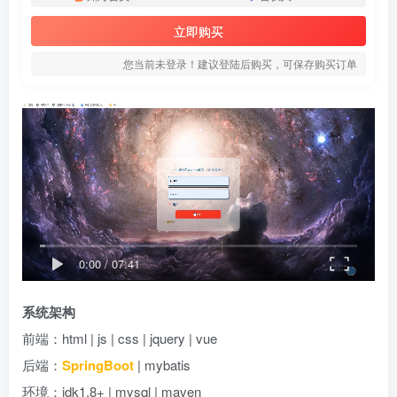
立即购买
您当前未登录！建议登陆后购买，可保存购买订单
0:00
/
07:41
系统架构
前端：html | js | css | jquery | vue
后端：
SpringBoot
| mybatis
环境：jdk1.8+ | mysql | maven