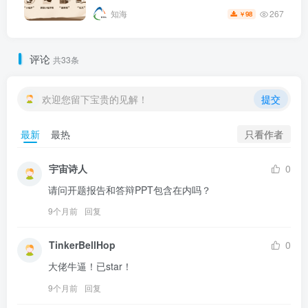
267
知海
98
￥
评论
共33条
欢迎您留下宝贵的见解！
提交
只看作者
最新
最热
宇宙诗人
0
请问开题报告和答辩PPT包含在内吗？
9个月前
回复
TinkerBellHop
0
大佬牛逼！已star！
9个月前
回复