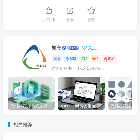
点赞
19
分享
收藏
知海
关注
0
853
0
2
5W+
这家伙很懒，什么都没有写...
微信小程序预约系统源码 – 知海论文
springboot房屋租赁系统源码 – 知海论文
相关推荐