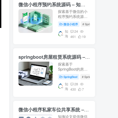
微信小程序预约系统源码 – 知海论文
探索基于微信的小
程序预约系统源
码，涵盖前端Vue
微信小程序
# SpringBoot
# Mysql
与后端SpringBoot
技术栈。适用于音
知
24
海
乐教室管理及高校
461
19
教学资源智慧化管
理的研究案例。下
载即用，轻松部署
springboot房屋租赁系统源码 – 知海论文
你的毕业设计项
目！- 知海论文
探索基于
SpringBoot的房屋
租赁系统源码，结
SpringBoot
# SpringBoot
# 数据库
合Vue前端技术，
提供从数据库配置
知
28
海
到系统运行的完整
430
7
指南。适合学习参
考，适用于项目开
发及论文撰写。
微信小程序私家车位共享系统 – 知海论文
【知海论文】
知海论文提供微信