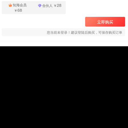
28
知海会员
合伙人
￥
68
￥
立即购买
您当前未登录！建议登陆后购买，可保存购买订单