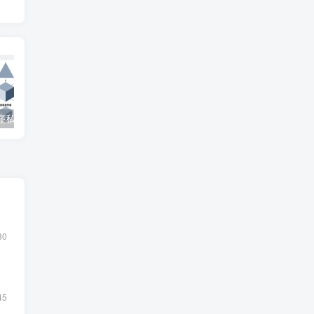
微信小程序私家车位共享系统 – 知海论文
SpringBoot在线拍卖系统源码 – 知海论文
自修室预约系统源码 – 知海论文
30
45