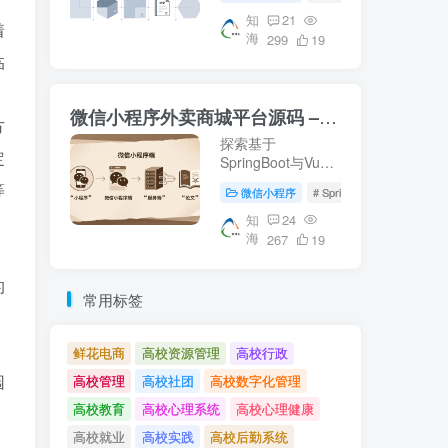
等核心技术。适合
校园资源管理及毕
知
21
着
海
业设计参考。【知
299
19
海论文】提供详尽
临
的微信端与服务器
端实现方案。
微信小程序外卖商城平台源码 – 知海论文
方
探索基于
定
SpringBoot与Vue
的微信小程序外卖
等
微信小程序
# SpringBoot
# 数据库
商城平台源码，涵
盖从数据库设计到
知
24
海
前后端实现的完整
267
19
、
流程。适合学习参
考或作为毕业设计
的
项目。了解更多关
常用标签
于外卖平台开发的
知识，请访问知海
论文。
鲜花电商
高校资源管理
高校行政
园
高校管理
高校社团
高校数字化管理
高校教育
高校心理系统
高校心理健康
高校就业
高校实践
高校后勤系统