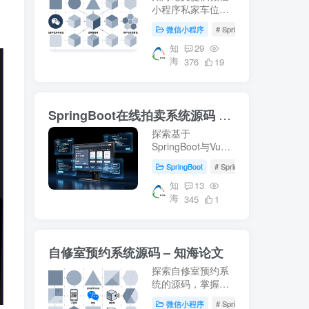
小程序私家车位共
享系统的详细设计
微信小程序
# SpringBoot
# 数据库
方案，包括
SpringBoot后端、
知
29
海
Vue前端及MySQL
376
19
数据库的应用。适
合学习车位共享系
统开发，附带源码
SpringBoot在线拍卖系统源码 – 知海论文
下载和部署教程。
探索基于
SpringBoot与Vue
的在线拍卖系统源
SpringBoot
# SpringBoot
# Mysql数
码，适用于毕业设
计及项目实战。涵
知
13
海
盖前端(html, js,
345
1
css, vue)后端
(springboot,
mybatis)，环境配
自修室预约系统源码 – 知海论文
置(jdk1.8+, mysql,
maven)指南。获取
探索自修室预约系
更多开发资料访...
统的源码，掌握
SpringBoot、Vue
微信小程序
# SpringBoot
# Mysql