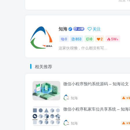
知海
关注
0
853
0
2
5W+
这家伙很懒，什么都没有写...
相关推荐
微信小程序预约系统源码 – 知海论文
知海
9
￥
微信小程序私家车位共享系统 – 知海
知海
9
￥