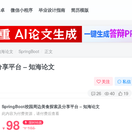
安卓
微信小程序
毕业设计指南
简历模版
知海论文
SpringBoot
正文
分享平台 – 知海论文
关注
私信
26
40
19
SpringBoot校园周边美食探索及分享平台 – 知海论文
此内容为付费资源，请付费后查看
98
限时特惠
188
￥
￥