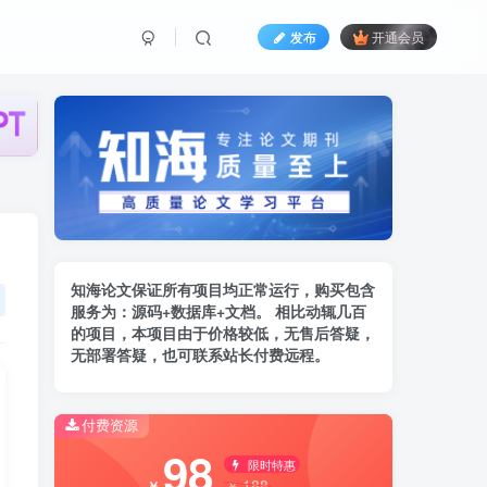
发布
开通会员
知海论文保证所有项目均正常运行，购买包含
服务为：
源码+数据库+文档。 相比动辄几百
的项
目，本项目由于价格较低，无售后答疑，
无部署答疑，也可联系站长付费远程。
付费资源
98
限时特惠
188
￥
￥