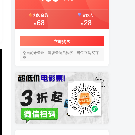
知海会员
合伙人
68
28
￥
￥
立即购买
您当前未登录！建议登陆后购买，可保存购买订
单