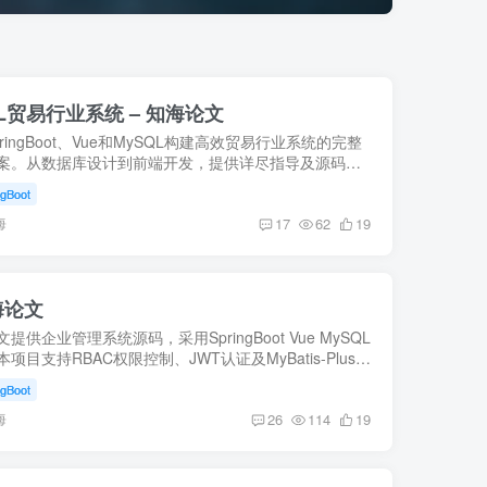
ySQL贸易行业系统 – 知海论文
ringBoot、Vue和MySQL构建高效贸易行业系统的完整
案。从数据库设计到前端开发，提供详尽指导及源码下
用于中小型贸易企业信息化建设，助力快速部署B/S架构
ngBoot
【知海论文】
海
17
62
19
海论文
提供企业管理系统源码，采用SpringBoot Vue MySQL
项目支持RBAC权限控制、JWT认证及MyBatis-Plus优
性。适合学习前后端分离设计与高并发部署技巧。
ngBoot
海
26
114
19