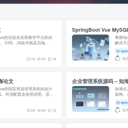
文
SpringBoot Vue M
t和Vue的信息化在线教学平台的设
掌握Sp
、CSS、JS技术栈及后端
解决方
合对在线教育平台感兴趣或正在寻找
载。适
Spri
平台。
知
19
54
19
知海论文
企业管理系统源码 – 知
t和Vue的医院资源管理系统的设计
知海论文
栈、环境配置及使用说明。适合
架构。本
化项目案例学习。【知海论文】
化等特
Spri
知
24
49
19