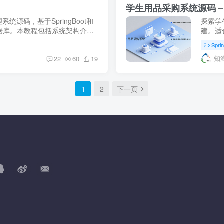
学生用品采购系统源码 –
源码，基于SpringBoot和
探索学生
数据库。本教程包括系统架构介
建。适
毕业设计或企业人事管理方案的
支持M
Spri
知
22
60
19
1
2
下一页