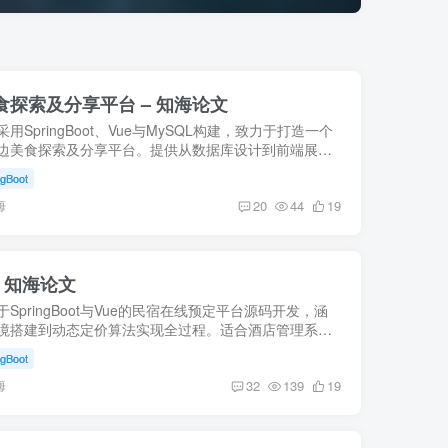
边美食探索及分享平台 – 知海论文
用SpringBoot、Vue与MySQL构建，致力于打造一个
边美食探索及分享平台。提供从数据库设计到前端展示
式解决方案。适合学习SpringBoot框架在线项目开发，
ngBoot
校园美食分享感...
海
20
44
19
 知海论文
SpringBoot与Vue的民宿在线预定平台源码开发，涵
境搭建到动态定价算法实现全过程。适合酒店管理系统
计参考，助力旅游信息化系统研究与发展。【知海论
ngBoot
海
32
139
19