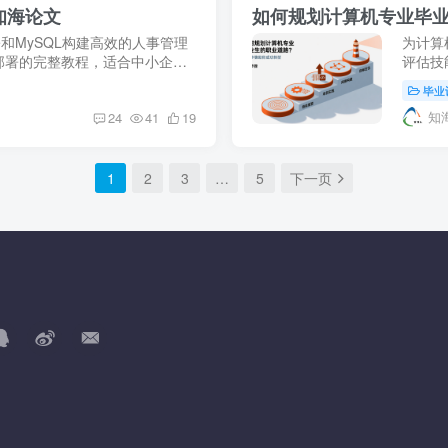
– 知海论文
如何规划计算机专业毕
Vue和MySQL构建高效的人事管理
为计算
部署的完整教程，适合中小企业
评估技
。下载源码，快速启动你的项
设计和
毕业
知
24
41
19
1
2
3
…
5
下一页