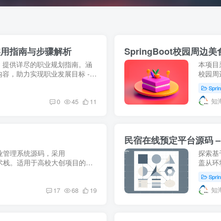
实用指南与步骤解析
SpringBoot校园周
，提供详尽的职业规划指南。涵
本项目采
容，助力实现职业发展目标 -
校园周
的一站
Spri
以及对
知
0
45
11
民宿在线预定平台源码 –
业管理系统源码，采用
探索基于
SQL技术栈。适用于高校大创项目的信
盖从环
与文件版本控制等功能。下载即
毕业设
Spri
..
文】
知
17
68
19