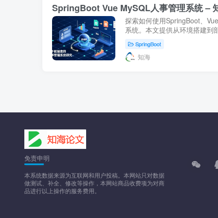
SpringBoot Vue MySQL人事管理系统 
探索如何使用SpringBoot、
系统。本文提供从环境搭建到
寻求优化内部管理流程的需求
SpringBoot
目！- 知海论文
知海
免责申明
本系统数据来源为互联网和用户投稿。本网站只对数据
做测试、补全、修改等操作，本网站商品收费项为对商
品进行以上操作的服务费用。