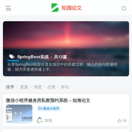
SpringBoot实战
共13篇
分享SpringBoot框架在真实项目中的搭建过程、核心代码与部署经
验，助力开发者快速上手。
排序
更新
浏览
点赞
评论
微信小程序健身房私教预约系统 – 知海论文
微信小程序
知海
19