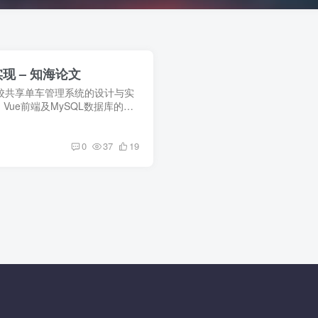
现 – 知海论文
校共享单车管理系统的设计与实
端、Vue前端及MySQL数据库的应
车系统或对校园绿色出行解决方
0
37
19