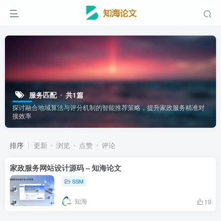
服务匹配
共1篇
探讨融合地域算法与评分机制的智能推荐策略，提升家政服务精准对
接效率
排序
更新
浏览
点赞
评论
家政服务网站设计源码 – 知海论文
SSM
知海
19