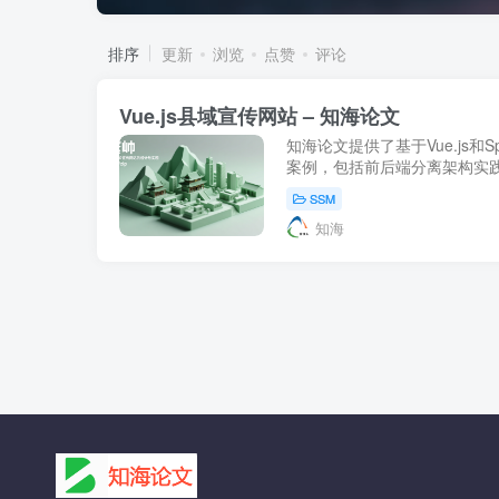
排序
更新
浏览
点赞
评论
Vue.js县域宣传网站 – 知海论文
知海论文提供了基于Vue.js和Sp
案例，包括前后端分离架构实践
代化前端工程化和区域形象推
SSM
知海