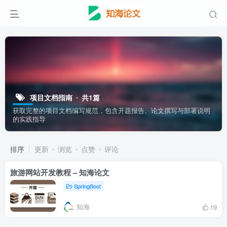
项目文档指南
共1篇
获取完整的项目文档编写规范，包含开题报告、论文撰写与部署说明
的实践指导
排序
更新
浏览
点赞
评论
旅游网站开发教程 – 知海论文
SpringBoot
知海
19