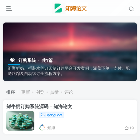
订购系统
共1篇
汇聚鲜奶、桶装水等订阅制订购平台开发案例，涵盖下单、支付、配
送跟踪及自动续订全流程方案。
排序
更新
浏览
点赞
评论
鲜牛奶订购系统源码 – 知海论文
SpringBoot
知海
19