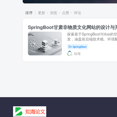
排序
更新
浏览
点赞
评论
SpringBoot甘肃非物质文化网站的设计与
探索基于SpringBoot与V
发，涵盖前后端技术栈、环境
计或项目实践，提供源码下载
SpringBoot
遗。
知海