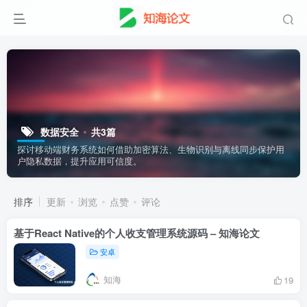
数据安全
共3篇
探讨移动端财务系统如何借助加密算法、生物识别与离线同步保护用
户隐私数据，提升应用可信度。
排序
更新
浏览
点赞
评论
基于React Native的个人收支管理系统源码 – 知海论文
安卓
知海
19