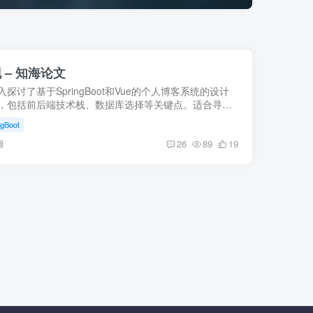
– 知海论文
探讨了基于SpringBoot和Vue的个人博客系统的设计
，包括前后端技术栈、数据库选择等关键点。适合寻找
人博客源码或毕业论文项目的读者。【知海论文】
ngBoot
海
26
89
19