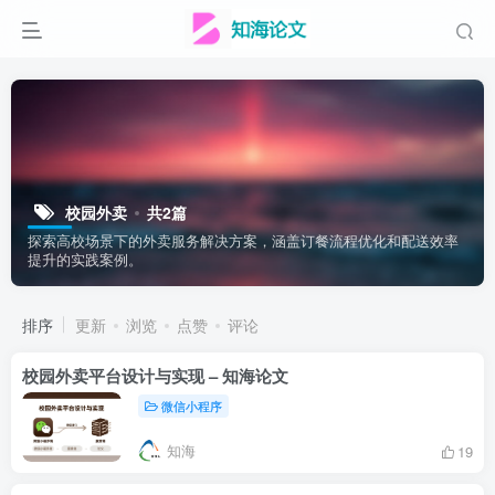
校园外卖
共2篇
探索高校场景下的外卖服务解决方案，涵盖订餐流程优化和配送效率
提升的实践案例。
排序
更新
浏览
点赞
评论
校园外卖平台设计与实现 – 知海论文
微信小程序
知海
19