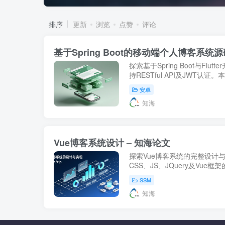
排序
更新
浏览
点赞
评论
基于Spring Boot的移动端个人博客系统源
探索基于Spring Boot与Fl
持RESTful API及JWT
希望提升移动环境下内容创作
安卓
本编辑器和多端数...
知海
Vue博客系统设计 – 知海论文
探索Vue博客系统的完整设计
CSS、JS、JQuery及Vue框架
MyBatis技术的结合。适用
SSM
分享与交流。【知海论文...
知海