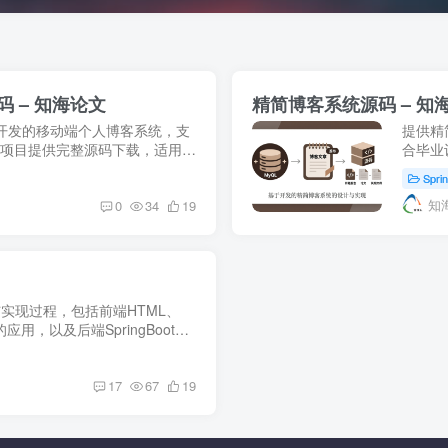
码 – 知海论文
精简博客系统源码 – 知
utter开发的移动端个人博客系统，支
提供精简
认证。本项目提供完整源码下载，适用于
合毕业设
体验的开发者。通过轻量级富文
端(sp
Spri
MyBati
知
0
34
19
与实现过程，包括前端HTML、
的应用，以及后端SpringBoot和
于个人知识分享平台建设，促进技术
17
67
19