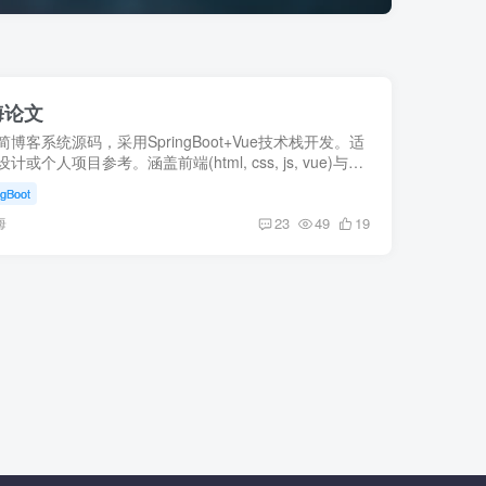
海论文
博客系统源码，采用SpringBoot+Vue技术栈开发。适
计或个人项目参考。涵盖前端(html, css, js, vue)与后
ringboot, mybatis)架构说明及数据库配置教程。更多关于
ngBoot
s数据...
海
23
49
19