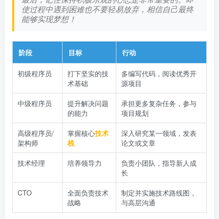
使过程中遇到困难也不要轻易放弃，相信自己最终
能够实现梦想！
阶段
目标
行动
初级程序员
打下坚实的技
多编写代码，阅读优秀开
术基础
源项目
中级程序员
提升解决问题
承担更多复杂任务，参与
的能力
项目规划
高级程序员/
掌握核心
技术
深入研究某一领域，发表
架构师
栈
论文或文章
技术经理
培养领导力
负责小团队，指导新人成
长
CTO
全面负责技术
制定并实施技术路线图，
战略
与高层沟通