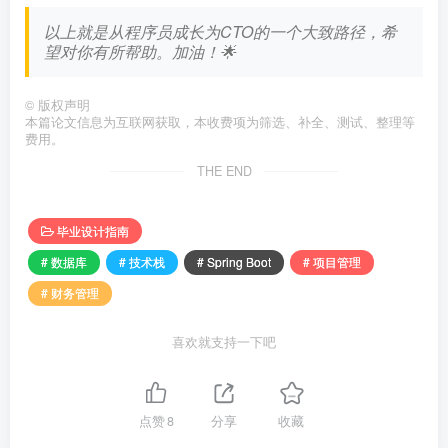
以上就是从程序员成长为CTO的一个大致路径，希
望对你有所帮助。加油！🌟
©
版权声明
本篇论文信息为互联网获取，本收费项为筛选、补全、测试、整理等
费用。
THE END
毕业设计指南
# 数据库
# 技术栈
# Spring Boot
# 项目管理
# 财务管理
喜欢就支持一下吧
点赞
8
分享
收藏