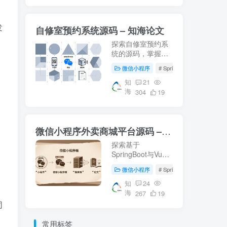
css, vue)后端
(springboot,
mybatis)，环境配
发
自修室预约系统源码 – 知海论文
置(jdk1.8+, mysql,
maven)指南。获取
探索自修室预约系
更多开发资料访...
统的源码，掌握
SpringBoot、Vue
微信小程序
# SpringBoot
# Mysql
等核心技术。适合
校园资源管理及毕
知
21
海
业设计参考。【知
304
19
海论文】提供详尽
的微信端与服务器
端实现方案。
微信小程序外卖商城平台源码 – 知海论文
探索基于
SpringBoot与Vue
的微信小程序外卖
微信小程序
# SpringBoot
# 数据库
商城平台源码，涵
盖从数据库设计到
知
24
海
前后端实现的完整
267
19
流程。适合学习参
同
考或作为毕业设计
项目。了解更多关
常用标签