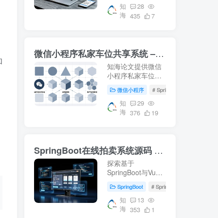
提供从数据库配置
知
28
海
到系统运行的完整
435
7
指南。适合学习参
考，适用于项目开
发及论文撰写。
微信小程序私家车位共享系统 – 知海论文
【知海论文】
和
知海论文提供微信
小程序私家车位共
享系统的详细设计
微信小程序
# SpringBoot
# 数据库
方案，包括
SpringBoot后端、
知
29
海
Vue前端及MySQL
376
19
数据库的应用。适
合学习车位共享系
统开发，附带源码
SpringBoot在线拍卖系统源码 – 知海论文
下载和部署教程。
探索基于
SpringBoot与Vue
的在线拍卖系统源
SpringBoot
# SpringBoot
# Mysql数
码，适用于毕业设
计及项目实战。涵
知
13
海
盖前端(html, js,
353
1