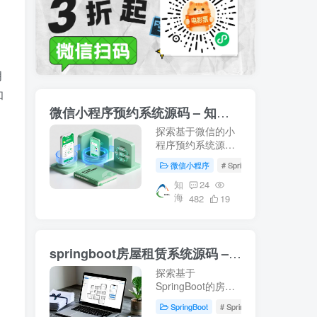
月
和
微信小程序预约系统源码 – 知海论文
探索基于微信的小
程序预约系统源
码，涵盖前端Vue
微信小程序
# SpringBoot
# Mysql
与后端SpringBoot
技术栈。适用于音
知
24
海
乐教室管理及高校
482
19
教学资源智慧化管
理的研究案例。下
载即用，轻松部署
springboot房屋租赁系统源码 – 知海论文
你的毕业设计项
目！- 知海论文
探索基于
SpringBoot的房屋
租赁系统源码，结
SpringBoot
# SpringBoot
# 数据库
合Vue前端技术，