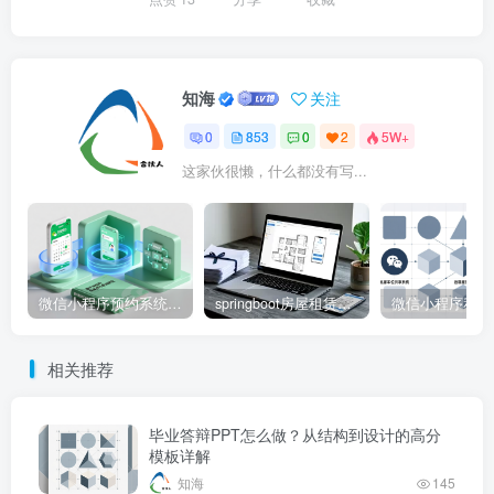
知海
关注
0
853
0
2
5W+
这家伙很懒，什么都没有写...
微信小程序预约系统源码 – 知海论文
springboot房屋租赁系统源码 – 知海论文
相关推荐
毕业答辩PPT怎么做？从结构到设计的高分
模板详解
知海
145