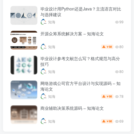
毕业设计用Python还是Java？主流语言对比
与选择建议
知海
99
开源众筹系统解决方案 – 知海论文
80
知海
98
￥
毕业设计参考文献怎么写？格式规范与高分
技巧
知海
80
网络游戏公司官方平台设计与实现源码 – 知
海论文
78
知海
98
￥
商业辅助决策系统源码 – 知海论文
69
知海
98
￥