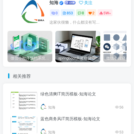
知海
关注
0
853
0
2
5W+
这家伙很懒，什么都没有写...
微信小程序预约系统源码 – 知海论文
springboot房屋租赁系统源码 – 知海论文
相关推荐
绿色清爽IT简历模板-知海论文
知海
56
蓝色商务风IT简历模板-知海论文
知海
53