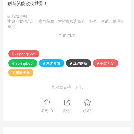
创新就能改变世界！
©
版权声明
本篇论文信息为互联网获取，本收费项为筛选、补全、测试、整理等
费用。
THE END
SpringBoot
# SpringBoot
# 系统开发
# 源码解析
# 框架开发
# 购物推荐
喜欢就支持一下吧
点赞
19
分享
收藏