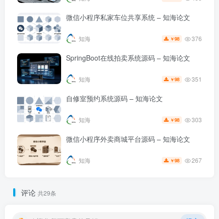
微信小程序私家车位共享系统 – 知海论文
376
知海
98
￥
SpringBoot在线拍卖系统源码 – 知海论文
351
知海
98
￥
自修室预约系统源码 – 知海论文
303
知海
98
￥
微信小程序外卖商城平台源码 – 知海论文
267
知海
98
￥
评论
共29条