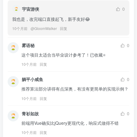
宇宙游侠
0
我也是，改完端口直接起飞，新手友好😂
10个月前
@
GloomWalker
回复
雾语秘
0
这个项目太适合当毕业设计参考了！已收藏⭐
10个月前
回复
躺平小咸鱼
0
推荐算法部分讲得有点深奥，有没有更简单的实现示例？
10个月前
回复
青衫如故
0
前端用Vue确实比jQuery更现代化，响应式做得不错
10个月前
回复