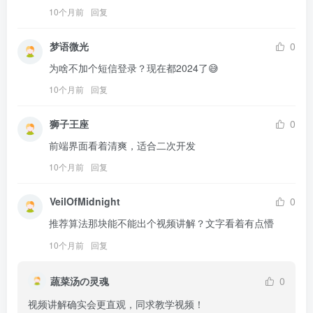
10个月前
回复
梦语微光
0
为啥不加个短信登录？现在都2024了😅
10个月前
回复
狮子王座
0
前端界面看着清爽，适合二次开发
10个月前
回复
VeilOfMidnight
0
推荐算法那块能不能出个视频讲解？文字看着有点懵
10个月前
回复
蔬菜汤の灵魂
0
视频讲解确实会更直观，同求教学视频！