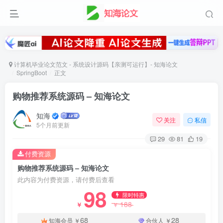
计算机毕业论文范文 - 系统设计源码【亲测可运行】- 知海论文
SpringBoot
正文
购物推荐系统源码 – 知海论文
知海
关注
私信
5个月前更新
29
81
19
付费资源
购物推荐系统源码 – 知海论文
此内容为付费资源，请付费后查看
98
限时特惠
188
￥
￥
68
28
知海会员
￥
合伙人
￥