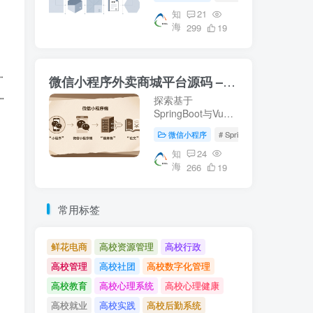
等核心技术。适合
校园资源管理及毕
知
21
海
业设计参考。【知
299
19
海论文】提供详尽
的微信端与服务器
端实现方案。
微信小程序外卖商城平台源码 – 知海论文
探索基于
SpringBoot与Vue
的微信小程序外卖
微信小程序
# SpringBoot
# 数据库
商城平台源码，涵
盖从数据库设计到
知
24
海
前后端实现的完整
266
19
流程。适合学习参
考或作为毕业设计
项目。了解更多关
常用标签
于外卖平台开发的
知识，请访问知海
论文。
鲜花电商
高校资源管理
高校行政
高校管理
高校社团
高校数字化管理
高校教育
高校心理系统
高校心理健康
高校就业
高校实践
高校后勤系统