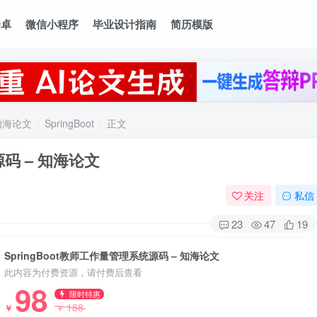
安卓
微信小程序
毕业设计指南
简历模版
知海论文
SpringBoot
正文
源码 – 知海论文
关注
私信
23
47
19
SpringBoot教师工作量管理系统源码 – 知海论文
此内容为付费资源，请付费后查看
98
限时特惠
188
￥
￥