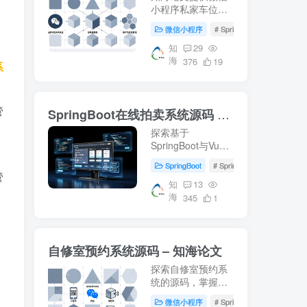
小程序私家车位共
享系统的详细设计
微信小程序
# SpringBoot
# 数据库
方案，包括
SpringBoot后端、
知
29
海
Vue前端及MySQL
376
19
系
数据库的应用。适
合学习车位共享系
统开发，附带源码
管
SpringBoot在线拍卖系统源码 – 知海论文
下载和部署教程。
探索基于
SpringBoot与Vue
的在线拍卖系统源
SpringBoot
# SpringBoot
# Mysql数
码，适用于毕业设
管
计及项目实战。涵
知
13
海
盖前端(html, js,
345
1
css, vue)后端
(springboot,
mybatis)，环境配
自修室预约系统源码 – 知海论文
置(jdk1.8+, mysql,
maven)指南。获取
探索自修室预约系
更多开发资料访...
统的源码，掌握
SpringBoot、Vue
微信小程序
# SpringBoot
# Mysql