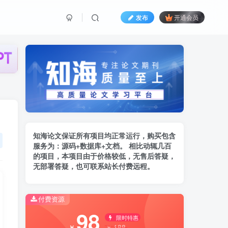
发布
开通会员
知海论文保证所有项目均正常运行，购买包含
服务为：
源码+数据库+文档。 相比动辄几百
的项
目，本项目由于价格较低，无售后答疑，
无部署答疑，也可联系站长付费远程。
付费资源
98
限时特惠
188
￥
￥