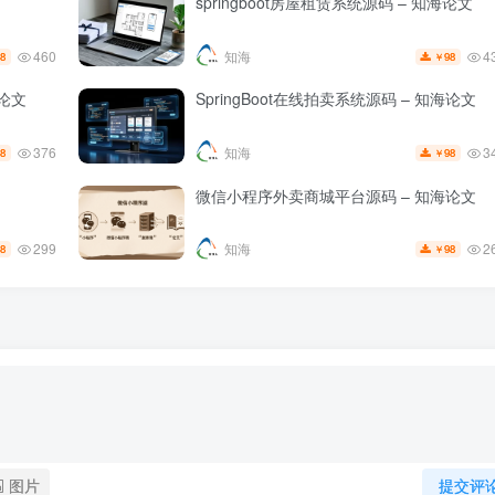
springboot房屋租赁系统源码 – 知海论文
460
4
知海
8
98
￥
论文
SpringBoot在线拍卖系统源码 – 知海论文
376
3
知海
8
98
￥
微信小程序外卖商城平台源码 – 知海论文
299
2
知海
8
98
￥
图片
提交评