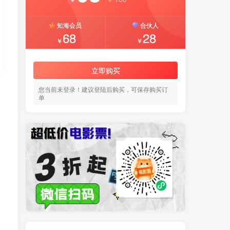
知海会员
合伙人
68
28
￥
￥
立即购买
您当前未登录！建议登陆后购买，可保存购买订
单