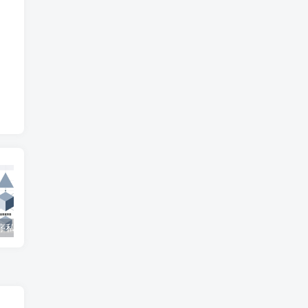
微信小程序私家车位共享系统 – 知海论文
SpringBoot在线拍卖系统源码 – 知海论文
自修室预约系统源码 – 知海论文