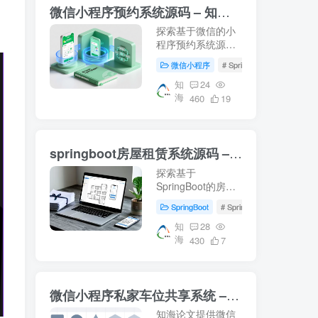
微信小程序预约系统源码 – 知海论文
探索基于微信的小
程序预约系统源
码，涵盖前端Vue
微信小程序
# SpringBoot
# Mysql
与后端SpringBoot
技术栈。适用于音
知
24
海
乐教室管理及高校
460
19
教学资源智慧化管
理的研究案例。下
载即用，轻松部署
springboot房屋租赁系统源码 – 知海论文
你的毕业设计项
目！- 知海论文
探索基于
SpringBoot的房屋
租赁系统源码，结
SpringBoot
# SpringBoot
# 数据库
合Vue前端技术，
提供从数据库配置
知
28
海
到系统运行的完整
430
7
指南。适合学习参
考，适用于项目开
发及论文撰写。
微信小程序私家车位共享系统 – 知海论文
【知海论文】
知海论文提供微信