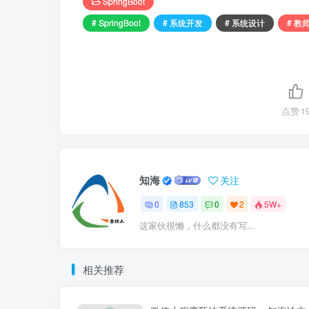
SpringBoot
# SpringBoot
# 系统开发
# 系统设计
# 教
点赞
1
知海
关注
0
853
0
2
5W+
这家伙很懒，什么都没有写...
相关推荐